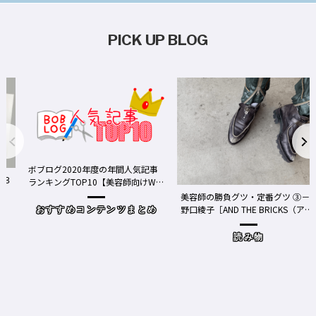
PICK UP BLOG
ボブログ2020年度の年間人気記事
３
ランキングTOP10【美容師向けWe
bメディア】
美容師の勝負グツ・定番グツ ③－
野口綾子［AND THE BRICKS（アン
おすすめコンテンツまとめ
ドザブリックス）／神奈川県鎌倉
市］の場合－
読み物