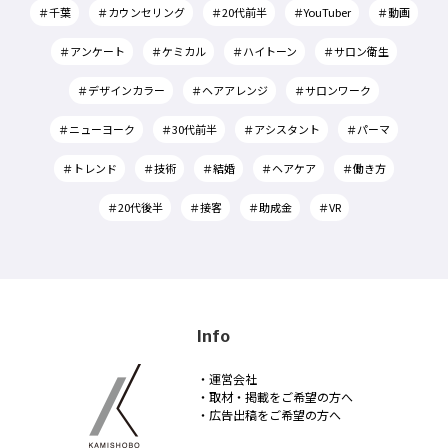
＃千葉
＃カウンセリング
＃20代前半
＃YouTuber
＃動画
＃アンケート
＃ケミカル
＃ハイトーン
＃サロン衛生
＃デザインカラー
＃ヘアアレンジ
＃サロンワーク
＃ニューヨーク
＃30代前半
＃アシスタント
＃パーマ
＃トレンド
＃技術
＃結婚
＃ヘアケア
＃働き方
＃20代後半
＃接客
＃助成金
＃VR
Info
・運営会社
・取材・掲載をご希望の方へ
・広告出稿をご希望の方へ