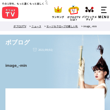
その１秒を、もっと濃く もっと楽しく
ランキング
パブリックメ
ボブログTV
ディア
とは？
ボブログTV
>
ニュース
>
セージ＆クローブの新しいN.
>
image_-min
ボブログ
2021/09/02/
image_-min