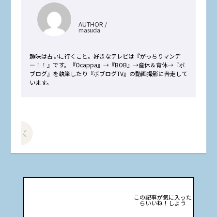
AUTHOR /
masuda
趣味は占いに行くこと。好きなテレビは『がっちりマンデ
ー！！』です。『Ocappa』→『BOB』→産休＆育休→『ボ
ブログ』を執筆したり『ボブログTV』の動画撮影に奔走して
います。
前の記事をみる
この記事が気に入った
らいいね！しよう