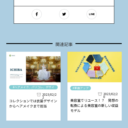
関連記事
#ヘアメイク、パリコレ、デザイ
#単価アップ
ナー
2023/02/2
2023/02/2
0
2
美容室でリユース！？ 発想の
コレクションでは衣装デザイン
転換による美容室の新しい収益
からヘアメイクまで担当
モデル