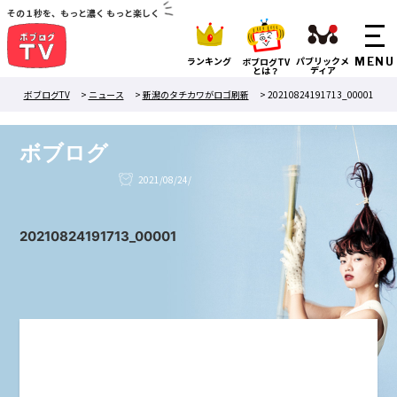
その１秒を、もっと濃く もっと楽しく
ランキング
パブリックメ
ボブログTV
ディア
とは？
ボブログTV
>
ニュース
>
新潟のタチカワがロゴ刷新
>
20210824191713_00001
ボブログ
2021/08/24/
20210824191713_00001