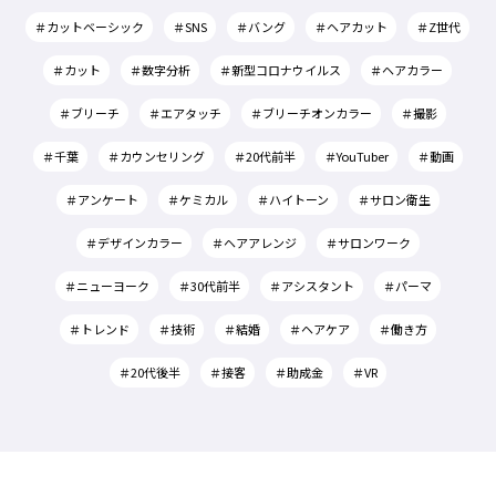
＃カットベーシック
＃SNS
＃バング
＃ヘアカット
＃Z世代
＃カット
＃数字分析
＃新型コロナウイルス
＃ヘアカラー
＃ブリーチ
＃エアタッチ
＃ブリーチオンカラー
＃撮影
＃千葉
＃カウンセリング
＃20代前半
＃YouTuber
＃動画
＃アンケート
＃ケミカル
＃ハイトーン
＃サロン衛生
＃デザインカラー
＃ヘアアレンジ
＃サロンワーク
＃ニューヨーク
＃30代前半
＃アシスタント
＃パーマ
＃トレンド
＃技術
＃結婚
＃ヘアケア
＃働き方
＃20代後半
＃接客
＃助成金
＃VR