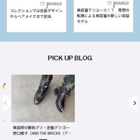
2023/02/2
2023/02/2
0
2
美容室でリユース！？ 発想の
コレクションでは衣装デザイン
転換による美容室の新しい収益
からヘアメイクまで担当
モデル
PICK UP BLOG
事
We
美容師の勝負グツ・定番グツ ③－
野口綾子［AND THE BRICKS（アン
め
ドザブリックス）／神奈川県鎌倉