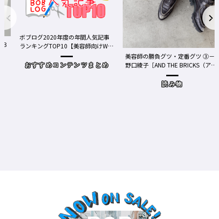
ボブログ2020年度の年間人気記事
る３
ランキングTOP10【美容師向けWe
bメディア】
美容師の勝負グツ・定番グツ ③－
野口綾子［AND THE BRICKS（アン
おすすめコンテンツまとめ
ドザブリックス）／神奈川県鎌倉
市］の場合－
読み物