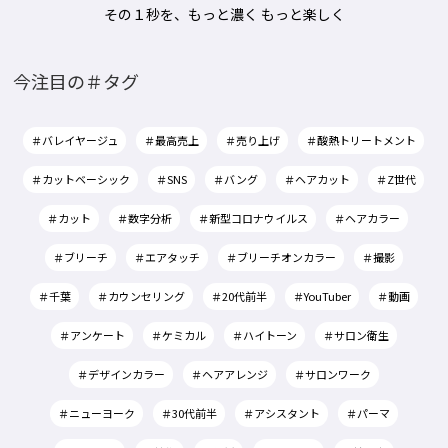
その１秒を、もっと濃く もっと楽しく
今注目の＃タグ
＃バレイヤージュ
＃最高売上
＃売り上げ
＃酸熱トリートメント
＃カットベーシック
＃SNS
＃バング
＃ヘアカット
＃Z世代
＃カット
＃数字分析
＃新型コロナウイルス
＃ヘアカラー
＃ブリーチ
＃エアタッチ
＃ブリーチオンカラー
＃撮影
＃千葉
＃カウンセリング
＃20代前半
＃YouTuber
＃動画
＃アンケート
＃ケミカル
＃ハイトーン
＃サロン衛生
＃デザインカラー
＃ヘアアレンジ
＃サロンワーク
＃ニューヨーク
＃30代前半
＃アシスタント
＃パーマ