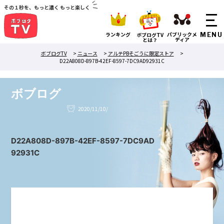
その１秒を、もっと濃く もっと楽しく
ランキング
パブリックメ
ボブログTV
ディア
とは？
ボブログTV
>
ニュース
>
アルテPBそごうに限定ストア
>
D22A808D-897B-42EF-8597-7DC9AD92931C
ボブログ
2020/11/10/
D22A808D-897B-42EF-8597-7DC9AD
92931C