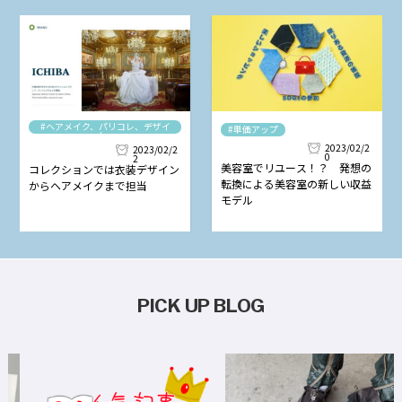
#ヘアメイク、パリコレ、デザイ
#単価アップ
ナー
2023/02/2
2023/02/2
0
2
美容室でリユース！？ 発想の
コレクションでは衣装デザイン
転換による美容室の新しい収益
からヘアメイクまで担当
モデル
PICK UP BLOG