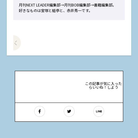
月刊NEXT LEADER編集部→月刊BOB編集部→書籍編集部。
好きなものは宝塚と蛙亭と、赤井秀一です。
前の記事をみる
この記事が気に入った
らいいね！しよう