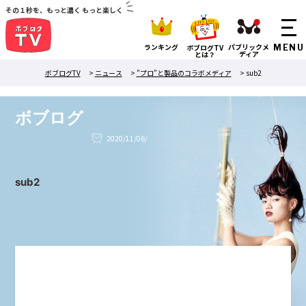
その１秒を、もっと濃く もっと楽しく
ランキング
パブリックメ
ボブログTV
ディア
とは？
ボブログTV
>
ニュース
>
”プロ”と製品のコラボメディア
>
sub2
ボブログ
2020/11/06/
sub2