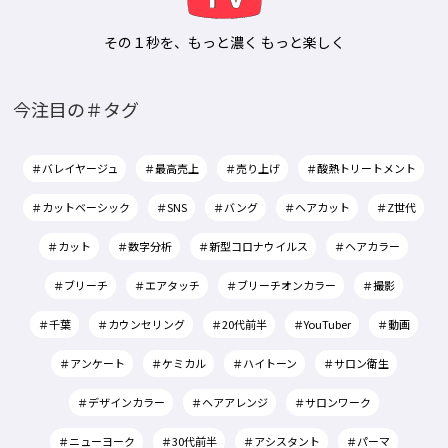
その１秒を、もっと濃く もっと楽しく
今注目の＃タグ
＃バレイヤージュ
＃最高売上
＃売り上げ
＃酸熱トリートメント
＃カットベーシック
＃SNS
＃バング
＃ヘアカット
＃Z世代
＃カット
＃数字分析
＃新型コロナウイルス
＃ヘアカラー
＃ブリーチ
＃エアタッチ
＃ブリーチオンカラー
＃撮影
＃千葉
＃カウンセリング
＃20代前半
＃YouTuber
＃動画
＃アンケート
＃ケミカル
＃ハイトーン
＃サロン衛生
＃デザインカラー
＃ヘアアレンジ
＃サロンワーク
＃ニューヨーク
＃30代前半
＃アシスタント
＃パーマ