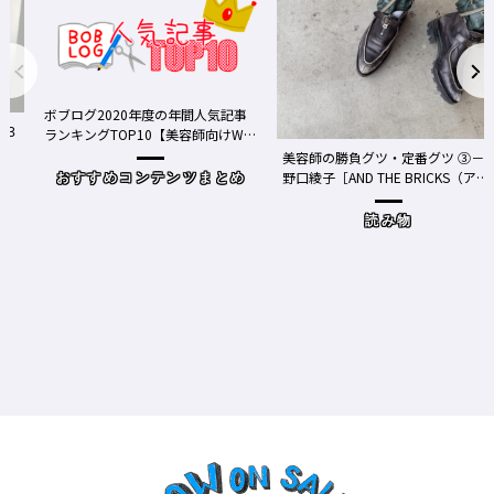
ボブログ2020年度の年間人気記事
ランキングTOP10【美容師向けWe
bメディア】
美容師の勝負グツ・定番グツ ③－
野口綾子［AND THE BRICKS（アン
おすすめコンテンツまとめ
ドザブリックス）／神奈川県鎌倉
市］の場合－
読み物