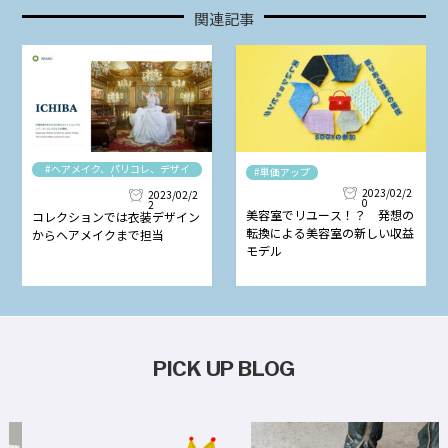
関連記事
#ヘアメイク、パリコレ、デザイ
#単価アップ
ナー
2023/02/2
2023/02/2
0
2
美容室でリユース！？ 発想の
コレクションでは衣装デザイン
転換による美容室の新しい収益
からヘアメイクまで担当
モデル
PICK UP BLOG