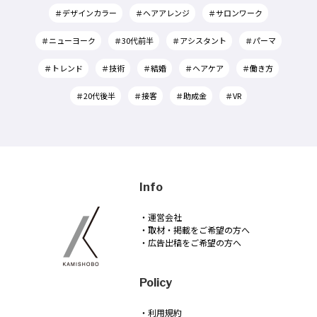
＃デザインカラー
＃ヘアアレンジ
＃サロンワーク
＃ニューヨーク
＃30代前半
＃アシスタント
＃パーマ
＃トレンド
＃技術
＃結婚
＃ヘアケア
＃働き方
＃20代後半
＃接客
＃助成金
＃VR
Info
・運営会社
・取材・掲載をご希望の方へ
・広告出稿をご希望の方へ
Policy
・利用規約