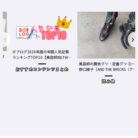
ログ2020年度の年間人気記事
キングTOP10【美容師向けWe
ディア】
美容師の勝負グツ・定番グツ ③－
野口綾子［AND THE BRICKS（アン
おすすめコンテンツまとめ
ドザブリックス）／神奈川県鎌倉
市］の場合－
読み物
ワクチ
Y、現
時