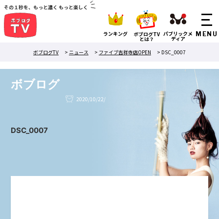
その１秒を、もっと濃く もっと楽しく
ランキング
パブリックメ
ボブログTV
ディア
とは？
ボブログTV
>
ニュース
>
ファイブ吉祥寺店OPEN
>
DSC_0007
ボブログ
2020/10/22/
DSC_0007