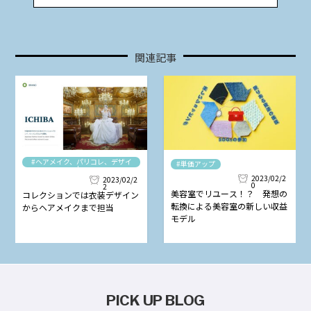
関連記事
#ヘアメイク、パリコレ、デザイ
#単価アップ
ナー
2023/02/2
2023/02/2
0
2
美容室でリユース！？ 発想の
コレクションでは衣装デザイン
転換による美容室の新しい収益
からヘアメイクまで担当
モデル
PICK UP BLOG