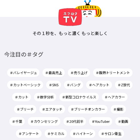
その１秒を、もっと濃く もっと楽しく
今注目の＃タグ
＃バレイヤージュ
＃最高売上
＃売り上げ
＃酸熱トリートメント
＃カットベーシック
＃SNS
＃バング
＃ヘアカット
＃Z世代
＃カット
＃数字分析
＃新型コロナウイルス
＃ヘアカラー
＃ブリーチ
＃エアタッチ
＃ブリーチオンカラー
＃撮影
＃千葉
＃カウンセリング
＃20代前半
＃YouTuber
＃動画
＃アンケート
＃ケミカル
＃ハイトーン
＃サロン衛生