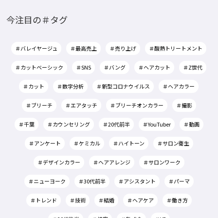
今注目の＃タグ
＃バレイヤージュ
＃最高売上
＃売り上げ
＃酸熱トリートメント
＃カットベーシック
＃SNS
＃バング
＃ヘアカット
＃Z世代
＃カット
＃数字分析
＃新型コロナウイルス
＃ヘアカラー
＃ブリーチ
＃エアタッチ
＃ブリーチオンカラー
＃撮影
＃千葉
＃カウンセリング
＃20代前半
＃YouTuber
＃動画
＃アンケート
＃ケミカル
＃ハイトーン
＃サロン衛生
＃デザインカラー
＃ヘアアレンジ
＃サロンワーク
＃ニューヨーク
＃30代前半
＃アシスタント
＃パーマ
＃トレンド
＃技術
＃結婚
＃ヘアケア
＃働き方