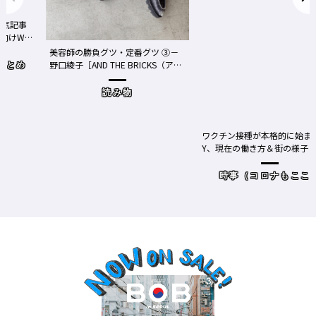
事
We
美容師の勝負グツ・定番グツ ③－
野口綾子［AND THE BRICKS（アン
め
ドザブリックス）／神奈川県鎌倉
市］の場合－
読み物
ワクチン接種が本格的に始まったN
Y、現在の働き方＆街の様子
時事（コロナもここ）