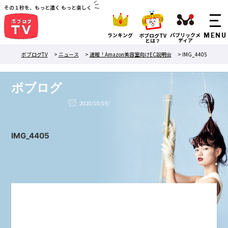
その１秒を、もっと濃く もっと楽しく
ランキング
パブリックメ
ボブログTV
ディア
とは？
ボブログTV
>
ニュース
>
速報！Amazon美容室向けEC説明会
>
IMG_4405
ボブログ
2020/10/19/
IMG_4405