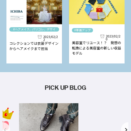
#ヘアメイク、パリコレ、デザイ
#単価アップ
ナー
2023/02/2
2023/02/2
0
2
美容室でリユース！？ 発想の
コレクションでは衣装デザイン
転換による美容室の新しい収益
からヘアメイクまで担当
モデル
PICK UP BLOG