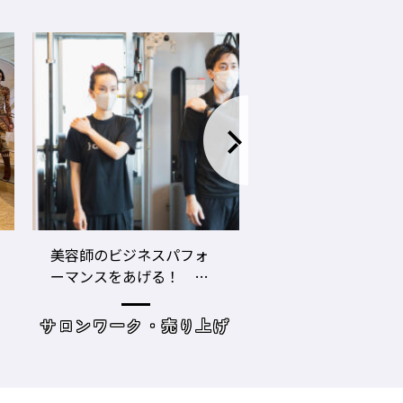
LECO内田聡一郎×gricoエ
コロナ禍でお客さ
ザキヨシタカ 『2021年
タイプに分かれ
の目標10』
た・・・・タイプ
策を考えてみよう
げ
読み物
サロンワーク・