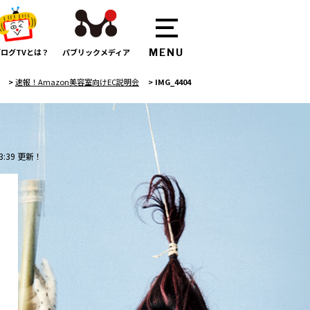
ログTVとは？
パブリックメディア
>
速報！Amazon美容室向けEC説明会
>
IMG_4404
3:39 更新！