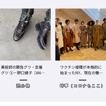
ワクチン接種が本格的に
美容師のビジネスパフォ
始まったNY、現在の働き
ーマンスをあげる！ ト
方＆街の様子
レーニングジムに潜入
時事（コロナもここ）
サロンワーク・売り上