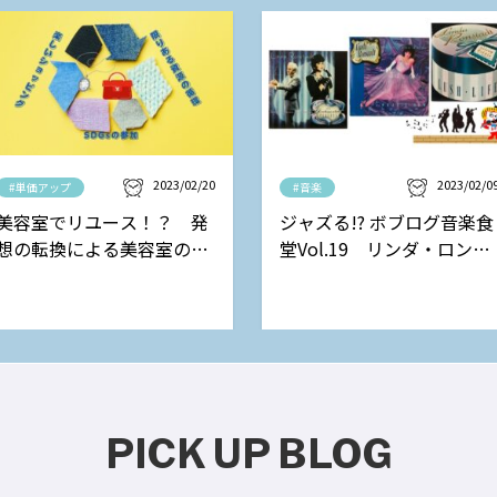
2023/02/20
2023/02/0
#単価アップ
#音楽
美容室でリユース！？ 発
ジャズる!? ボブログ音楽食
想の転換による美容室の新
堂Vol.19 リンダ・ロンシ
しい収益モデル
ュタットの巻
PICK UP BLOG