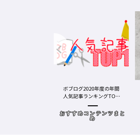
グ2020年度の年間
美容師の勝負グツ・定番
事ランキングTOP1
グツ ③－野口綾子［AND
容師向けWebメディ
THE BRICKS（アンドザブ
リックス）／神奈川県鎌
めコンテンツまと
読み物
倉市］の場合－
め