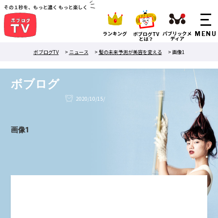
その１秒を、もっと濃く もっと楽しく
ランキング
パブリックメ
ボブログTV
ディア
とは？
ボブログTV
>
ニュース
>
髪の未来予測が美容を変える
>
画像1
ボブログ
2020/10/15/
画像1