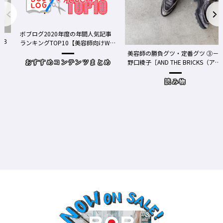
ログ2020年度の年間人気記事
キングTOP10【美容師向けWe
ディア】
美容師の勝負グツ・定番グツ ③－
野口綾子［AND THE BRICKS（アン
おすすめコンテンツまとめ
ドザブリックス）／神奈川県鎌倉
市］の場合－
読み物
ワクチ
Y、現
時