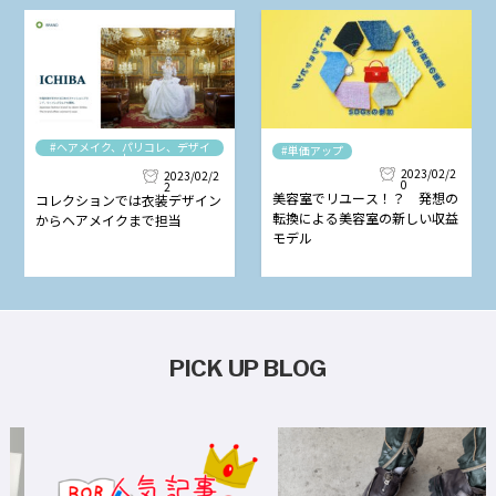
#ヘアメイク、パリコレ、デザイ
#単価アップ
ナー
2023/02/2
2023/02/2
0
2
美容室でリユース！？ 発想の
コレクションでは衣装デザイン
転換による美容室の新しい収益
からヘアメイクまで担当
モデル
PICK UP BLOG