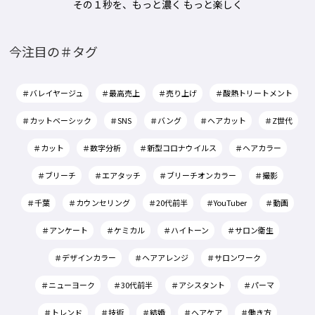
その１秒を、もっと濃く もっと楽しく
今注目の＃タグ
＃バレイヤージュ
＃最高売上
＃売り上げ
＃酸熱トリートメント
＃カットベーシック
＃SNS
＃バング
＃ヘアカット
＃Z世代
＃カット
＃数字分析
＃新型コロナウイルス
＃ヘアカラー
＃ブリーチ
＃エアタッチ
＃ブリーチオンカラー
＃撮影
＃千葉
＃カウンセリング
＃20代前半
＃YouTuber
＃動画
＃アンケート
＃ケミカル
＃ハイトーン
＃サロン衛生
＃デザインカラー
＃ヘアアレンジ
＃サロンワーク
＃ニューヨーク
＃30代前半
＃アシスタント
＃パーマ
＃トレンド
＃技術
＃結婚
＃ヘアケア
＃働き方