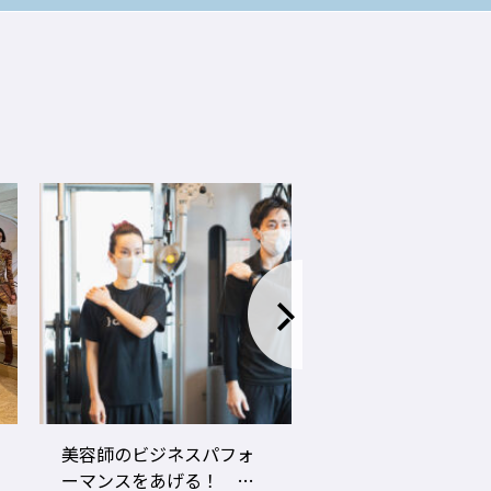
LECO内田聡一郎×gricoエ
コロナ禍でお客さ
ザキヨシタカ 『2021年
タイプに分かれ