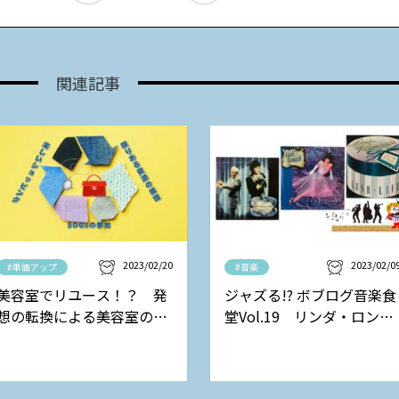
関連記事
2023/02/20
2023/02/0
#単価アップ
#音楽
美容室でリユース！？ 発
ジャズる!? ボブログ音楽食
想の転換による美容室の新
堂Vol.19 リンダ・ロンシ
しい収益モデル
ュタットの巻