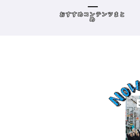
容師向けWebメディ
THE BRICKS（アンドザブ
リックス）／神奈川県鎌
めコンテンツまと
読み物
倉市］の場合－
め