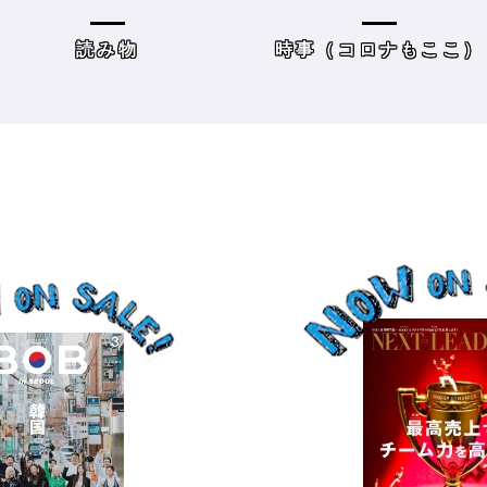
方＆街の様子
レーニングジムに潜入
時事（コロナもここ）
サロンワーク・売り上