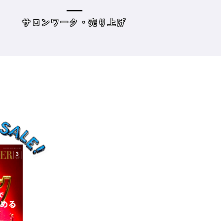
の目標10』
た・・・・タイプ
策を考えてみよう
げ
読み物
サロンワーク・