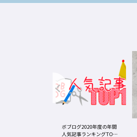
グ2020年度の年間
美容師の勝負グツ・定番
事ランキングTOP1
グツ ③－野口綾子［AND