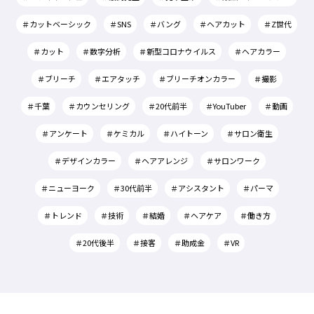
＃カットベーシック
＃SNS
＃バング
＃ヘアカット
＃Z世代
＃カット
＃数字分析
＃新型コロナウイルス
＃ヘアカラー
＃ブリーチ
＃エアタッチ
＃ブリーチオンカラー
＃撮影
＃千葉
＃カウンセリング
＃20代前半
＃YouTuber
＃動画
＃アンケート
＃ケミカル
＃ハイトーン
＃サロン衛生
＃デザインカラー
＃ヘアアレンジ
＃サロンワーク
＃ニューヨーク
＃30代前半
＃アシスタント
＃パーマ
＃トレンド
＃技術
＃結婚
＃ヘアケア
＃働き方
＃20代後半
＃接客
＃助成金
＃VR