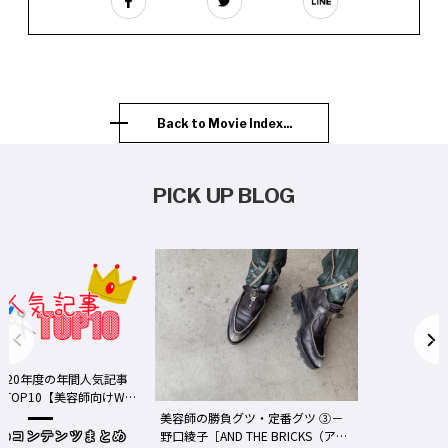
Back to Movie Index...
PICK UP BLOG
事
We
美容師の勝負グツ・定番グツ ③－
野口綾子［AND THE BRICKS（アン
め