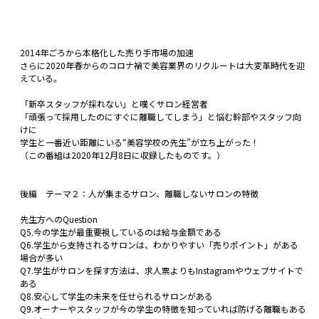
2014年ごろから本格化した売り手市場の加速
さらに2020年春からのコロナ禍で美容業界のリクルートは大変革時代を迎
えている。
「新卒スタッフが採れない」と嘆くサロン経営者
「頑張って採用したのにすぐに離職してしまう」と悩む幹部やスタッフ向
けに
学生と一番近い距離にいる“美容学校の先生”が立ち上がった！
（この番組は2020年12月8日に収録したものです。）
後編 テーマ２：人が集まるサロン、離職しないサロンの特徴
先生方へのQuestion
Q5.今の学生が最重要視しているのは給与金額である
Q6.学生から支持されるサロンは、わかりやすい「売りポイント」がある
場合が多い
Q7.学生がサロンを探す方法は、求人票よりもInstagramやウェブサイトで
ある
Q8.安心して学生の未来を任せられるサロンがある
Q9.オーナーやスタッフが今の学生の特徴を知っていれば防げる離職もある