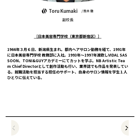
Toru Kumaki
/ 熊木 徹
副校長
［日本美容専門学校（東京都新宿区）］
1966年３月６日、新潟県生まれ。都内ヘアサロン勤務を経て、1991年
に日本美容専門学校 教務部に入社。1993年～1997年渡欧しVIDAL SAS
SOON、TONI&GUYアカデミーにてカットを学ぶ。NB Artistic Tea
m Chief Directorとして創作活動も行い、業界誌でも作品を発表してい
る。就職活動を担当する担任のサポート、自身のサロン情報を学生１人
ひとりに伝えている。
前の記事をみる