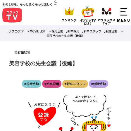
その１秒を、もっと濃く もっと楽しく
ランキング
パブリックメ
ボブログTV
ディア
とは？
ボブログTV
>
MOVIE LIST
>
採用活動
,
新卒採用
,
新卒スタッフ
,
就職活動
>
美容学校の先生会議【後編】
美容室経営
美容学校の先生会議【後編】
#採用活動
#新卒採用
#新卒スタッフ
#就職活動
あ
と
で
観
る
～
？
さ
ん
の
お
気
に
入
り
に
お気に入りに
入
れ
て
れ
～
ん
登録
する