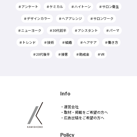
＃アンケート
＃ケミカル
＃ハイトーン
＃サロン衛生
＃デザインカラー
＃ヘアアレンジ
＃サロンワーク
＃ニューヨーク
＃30代前半
＃アシスタント
＃パーマ
＃トレンド
＃技術
＃結婚
＃ヘアケア
＃働き方
＃20代後半
＃接客
＃助成金
＃VR
Info
・運営会社
・取材・掲載をご希望の方へ
・広告出稿をご希望の方へ
Policy