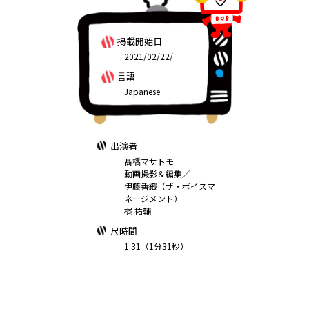
掲載開始日
2021/02/22/
言語
Japanese
出演者
髙橋マサトモ
動画撮影＆編集／
伊藤香織（ザ・ボイスマ
ネージメント）
梶 祐輔
尺時間
1:31（1分31秒）