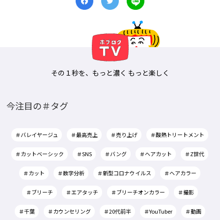
その１秒を、もっと濃く もっと楽しく
今注目の＃タグ
＃バレイヤージュ
＃最高売上
＃売り上げ
＃酸熱トリートメント
＃カットベーシック
＃SNS
＃バング
＃ヘアカット
＃Z世代
＃カット
＃数字分析
＃新型コロナウイルス
＃ヘアカラー
＃ブリーチ
＃エアタッチ
＃ブリーチオンカラー
＃撮影
＃千葉
＃カウンセリング
＃20代前半
＃YouTuber
＃動画