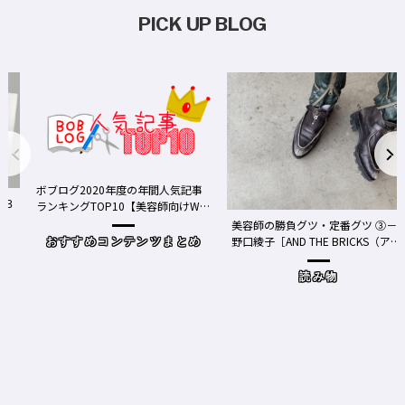
PICK UP BLOG
年間人気記事
容師向けWe
美容師の勝負グツ・定番グツ ③－
野口綾子［AND THE BRICKS（アン
ンツまとめ
ドザブリックス）／神奈川県鎌倉
市］の場合－
読み物
ワクチン接種が本格的に始
Y、現在の働き方＆街の様
時事（コロナもこ