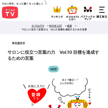
その１秒を、もっと濃く もっと楽しく
ランキング
パブリックメ
ボブログTV
ディア
とは？
ボブログTV
>
MOVIE LIST
>
経営
>
サロンに役立つ言葉の力 Vol.10 目標を達成するための言葉
美容室経営
サロンに役立つ言葉の力 Vol.10 目標を達成す
るための言葉
#経営
あ
と
で
観
る
～
？
さ
ん
の
お
気
に
入
り
に
お気に入りに
入
れ
登録
する