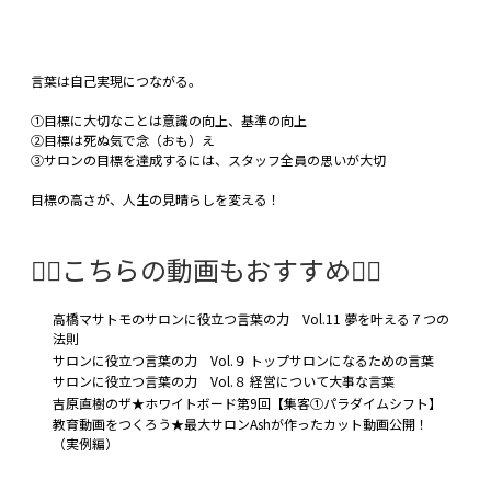
言葉は自己実現につながる。
①目標に大切なことは意識の向上、基準の向上
②目標は死ぬ気で念（おも）え
③サロンの目標を達成するには、スタッフ全員の思いが大切
目標の高さが、人生の見晴らしを変える！
🤸‍♂️こちらの動画もおすすめ🤸‍♀️
高橋マサトモのサロンに役立つ言葉の力 Vol.11 夢を叶える７つの
法則
サロンに役立つ言葉の力 Vol.９ トップサロンになるための言葉
サロンに役立つ言葉の力 Vol.８ 経営について大事な言葉
吉原直樹のザ★ホワイトボード第9回【集客①パラダイムシフト】
教育動画をつくろう★最大サロンAshが作ったカット動画公開！
（実例編）