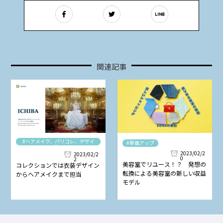
関連記事
#ヘアメイク、パリコレ、デザイ
#単価アップ
ナー
2023/02/2
2023/02/2
0
2
美容室でリユース！？ 発想の
コレクションでは衣装デザイン
転換による美容室の新しい収益
からヘアメイクまで担当
モデル