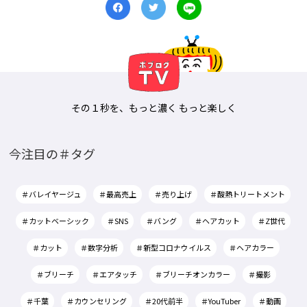
その１秒を、もっと濃く もっと楽しく
今注目の＃タグ
＃バレイヤージュ
＃最高売上
＃売り上げ
＃酸熱トリートメント
＃カットベーシック
＃SNS
＃バング
＃ヘアカット
＃Z世代
＃カット
＃数字分析
＃新型コロナウイルス
＃ヘアカラー
＃ブリーチ
＃エアタッチ
＃ブリーチオンカラー
＃撮影
＃千葉
＃カウンセリング
＃20代前半
＃YouTuber
＃動画