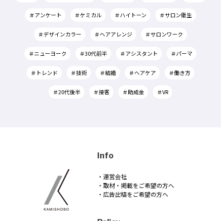
＃アンケート
＃ケミカル
＃ハイトーン
＃サロン衛生
＃デザインカラー
＃ヘアアレンジ
＃サロンワーク
＃ニューヨーク
＃30代前半
＃アシスタント
＃パーマ
＃トレンド
＃技術
＃結婚
＃ヘアケア
＃働き方
＃20代後半
＃接客
＃助成金
＃VR
Info
・運営会社
・取材・掲載をご希望の方へ
・広告出稿をご希望の方へ