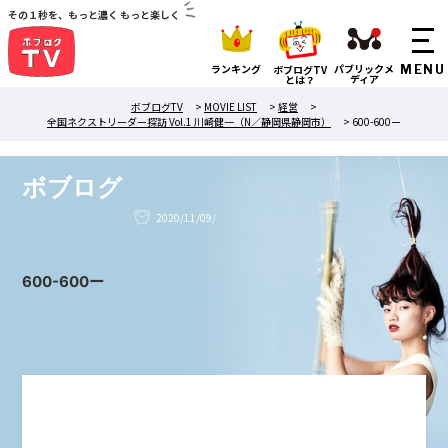
その１秒を、もっと濃く もっと楽しく
ランキング
パブリックメ
ボブログTV
ディア
とは？
ボブログTV
>
MOVIE LIST
>
経営
>
全国ネクストリーダー探訪 Vol.1 川崎健一（N／静岡県静岡市）
>
600-600ー
ボブログ
2020/11/09/
600-600ー