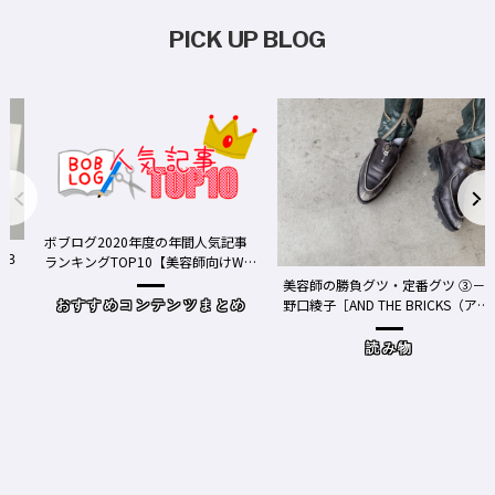
PICK UP BLOG
ボブログ2020年度の年間人気記事
る３
ランキングTOP10【美容師向けWe
bメディア】
美容師の勝負グツ・定番グツ ③－
野口綾子［AND THE BRICKS（アン
おすすめコンテンツまとめ
ドザブリックス）／神奈川県鎌倉
市］の場合－
読み物