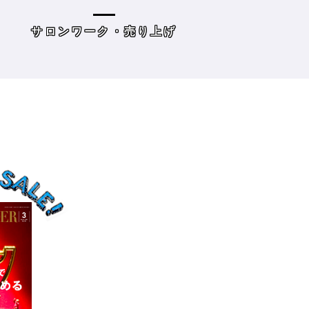
の目標10』
た・・・・タイプ
策を考えてみよう
げ
読み物
サロンワーク・