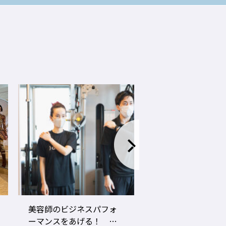
LECO内田聡一郎×gricoエ
コロナ禍でお客さ
ザキヨシタカ 『2021年
タイプに分かれ