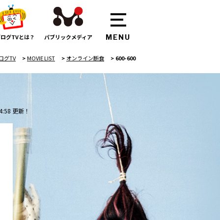
ログTVとは？
パブリックメディア
ログTV
>
MOVIE LIST
>
オンライン断食
>
600-600
4:58 更新！