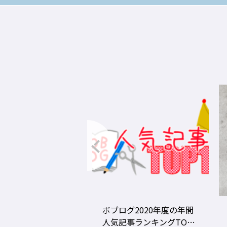
グ2020年度の年間
美容師の勝負グツ・定番
事ランキングTOP1
グツ ③－野口綾子［AND