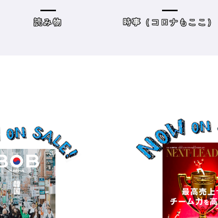
方＆街の様子
レーニングジムに潜入
時事（コロナもここ）
サロンワーク・売り上