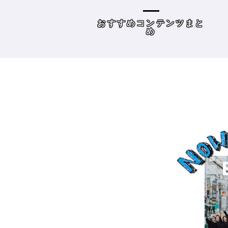
容師向けWebメディ
THE BRICKS（アンドザブ
リックス）／神奈川県鎌
めコンテンツまと
読み物
倉市］の場合－
め