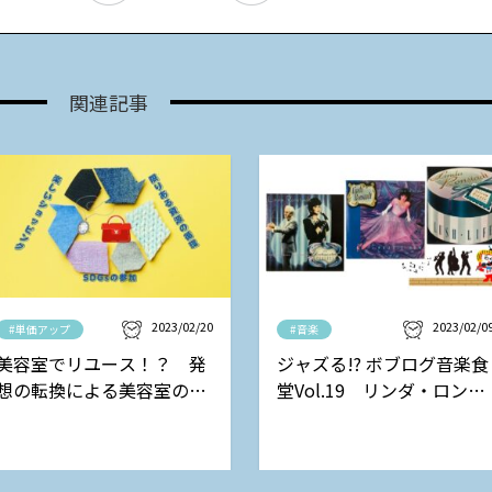
関連記事
2023/02/20
2023/02/0
#単価アップ
#音楽
美容室でリユース！？ 発
ジャズる!? ボブログ音楽食
想の転換による美容室の新
堂Vol.19 リンダ・ロンシ
しい収益モデル
ュタットの巻