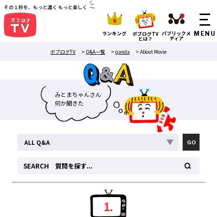
その１秒を、もっと濃く もっと楽しく
ランキング
パブリックメ
ボブログTV
ディア
とは？
ボブログTV
>
Q&A一覧
>
qanda
>
About Movie
み
と
ま
ち
ゃ
ん
さ
ん
何
か
聞
き
た
い
こ
と
検
1.