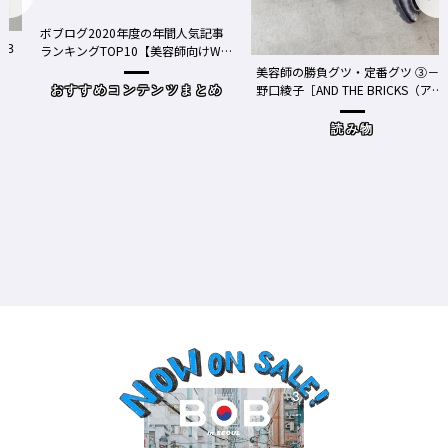
ボブログ2020年度の年間人気記事
る３
ランキングTOP10【美容師向けWe
bメディア】
美容師の勝負グツ・定番グツ ③－
野口綾子［AND THE BRICKS（アン
おすすめコンテンツまとめ
ドザブリックス）／神奈川県鎌倉
市］の場合－
読み物