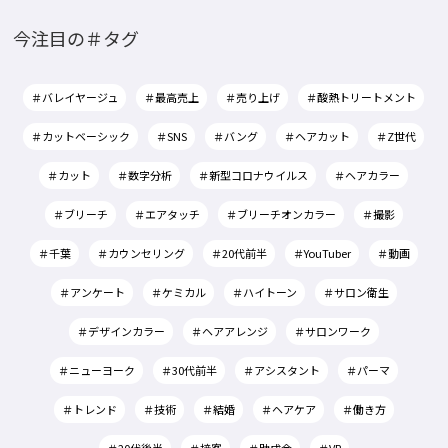
今注目の＃タグ
＃バレイヤージュ
＃最高売上
＃売り上げ
＃酸熱トリートメント
＃カットベーシック
＃SNS
＃バング
＃ヘアカット
＃Z世代
＃カット
＃数字分析
＃新型コロナウイルス
＃ヘアカラー
＃ブリーチ
＃エアタッチ
＃ブリーチオンカラー
＃撮影
＃千葉
＃カウンセリング
＃20代前半
＃YouTuber
＃動画
＃アンケート
＃ケミカル
＃ハイトーン
＃サロン衛生
＃デザインカラー
＃ヘアアレンジ
＃サロンワーク
＃ニューヨーク
＃30代前半
＃アシスタント
＃パーマ
＃トレンド
＃技術
＃結婚
＃ヘアケア
＃働き方
＃20代後半
＃接客
＃助成金
＃VR