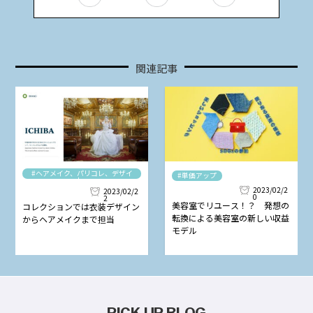
関連記事
#ヘアメイク、パリコレ、デザイ
#単価アップ
ナー
2023/02/2
2023/02/2
0
2
美容室でリユース！？ 発想の
コレクションでは衣装デザイン
転換による美容室の新しい収益
からヘアメイクまで担当
モデル
PICK UP BLOG