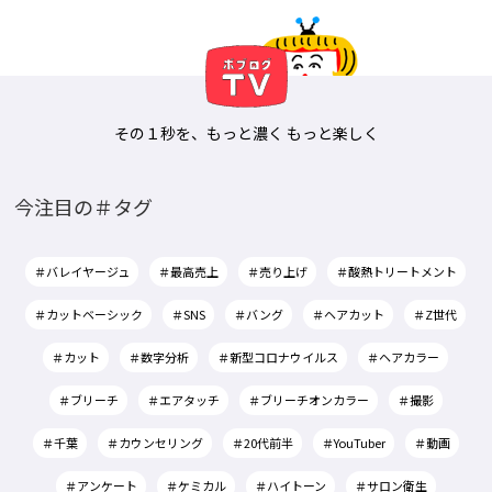
その１秒を、もっと濃く もっと楽しく
今注目の＃タグ
＃バレイヤージュ
＃最高売上
＃売り上げ
＃酸熱トリートメント
＃カットベーシック
＃SNS
＃バング
＃ヘアカット
＃Z世代
＃カット
＃数字分析
＃新型コロナウイルス
＃ヘアカラー
＃ブリーチ
＃エアタッチ
＃ブリーチオンカラー
＃撮影
＃千葉
＃カウンセリング
＃20代前半
＃YouTuber
＃動画
＃アンケート
＃ケミカル
＃ハイトーン
＃サロン衛生