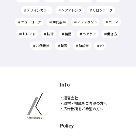
＃デザインカラー
＃ヘアアレンジ
＃サロンワーク
＃ニューヨーク
＃30代前半
＃アシスタント
＃パーマ
＃トレンド
＃技術
＃結婚
＃ヘアケア
＃働き方
＃20代後半
＃接客
＃助成金
＃VR
Info
・運営会社
・取材・掲載をご希望の方へ
・広告出稿をご希望の方へ
Policy