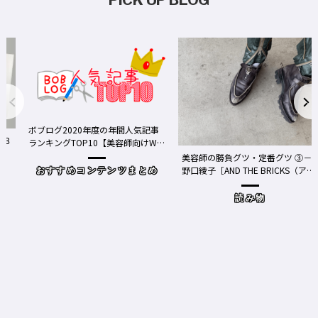
ボブログ2020年度の年間人気記事
る３
ランキングTOP10【美容師向けWe
bメディア】
美容師の勝負グツ・定番グツ ③－
野口綾子［AND THE BRICKS（アン
おすすめコンテンツまとめ
ドザブリックス）／神奈川県鎌倉
市］の場合－
読み物