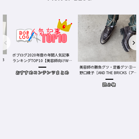
020年度の年間人気記事
TOP10【美容師向けWe
ア】
美容師の勝負グツ・定番グツ ③－
野口綾子［AND THE BRICKS（アン
めコンテンツまとめ
ドザブリックス）／神奈川県鎌倉
市］の場合－
読み物
ワクチン接種
Y、現在の働
時事（