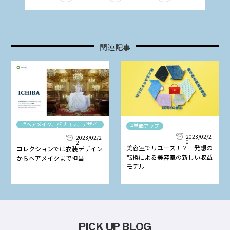
関連記事
#ヘアメイク、パリコレ、デザイ
#単価アップ
ナー
2023/02/2
2023/02/2
0
2
美容室でリユース！？ 発想の
コレクションでは衣装デザイン
転換による美容室の新しい収益
からヘアメイクまで担当
モデル
PICK UP BLOG