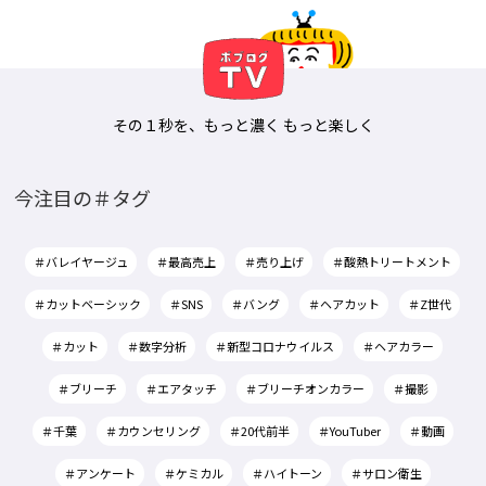
その１秒を、もっと濃く もっと楽しく
今注目の＃タグ
＃バレイヤージュ
＃最高売上
＃売り上げ
＃酸熱トリートメント
＃カットベーシック
＃SNS
＃バング
＃ヘアカット
＃Z世代
＃カット
＃数字分析
＃新型コロナウイルス
＃ヘアカラー
＃ブリーチ
＃エアタッチ
＃ブリーチオンカラー
＃撮影
＃千葉
＃カウンセリング
＃20代前半
＃YouTuber
＃動画
＃アンケート
＃ケミカル
＃ハイトーン
＃サロン衛生