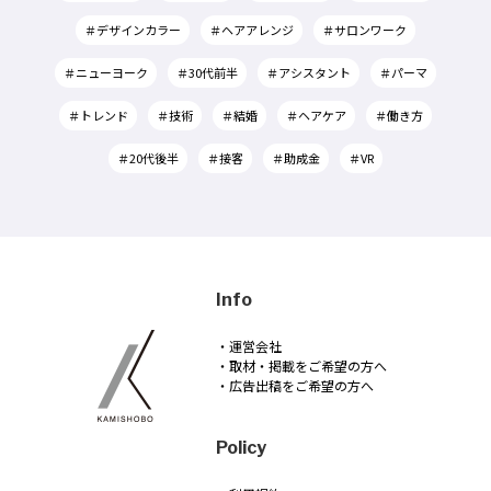
＃デザインカラー
＃ヘアアレンジ
＃サロンワーク
＃ニューヨーク
＃30代前半
＃アシスタント
＃パーマ
＃トレンド
＃技術
＃結婚
＃ヘアケア
＃働き方
＃20代後半
＃接客
＃助成金
＃VR
Info
・運営会社
・取材・掲載をご希望の方へ
・広告出稿をご希望の方へ
Policy