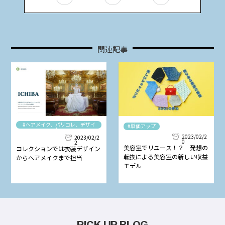
関連記事
#ヘアメイク、パリコレ、デザイ
#単価アップ
ナー
2023/02/2
2023/02/2
0
2
美容室でリユース！？ 発想の
コレクションでは衣装デザイン
転換による美容室の新しい収益
からヘアメイクまで担当
モデル
PICK UP BLOG