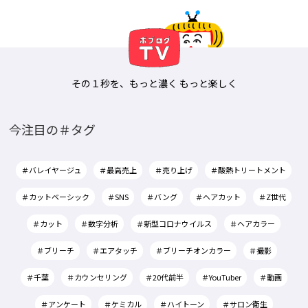
その１秒を、もっと濃く もっと楽しく
今注目の＃タグ
＃バレイヤージュ
＃最高売上
＃売り上げ
＃酸熱トリートメント
＃カットベーシック
＃SNS
＃バング
＃ヘアカット
＃Z世代
＃カット
＃数字分析
＃新型コロナウイルス
＃ヘアカラー
＃ブリーチ
＃エアタッチ
＃ブリーチオンカラー
＃撮影
＃千葉
＃カウンセリング
＃20代前半
＃YouTuber
＃動画
＃アンケート
＃ケミカル
＃ハイトーン
＃サロン衛生