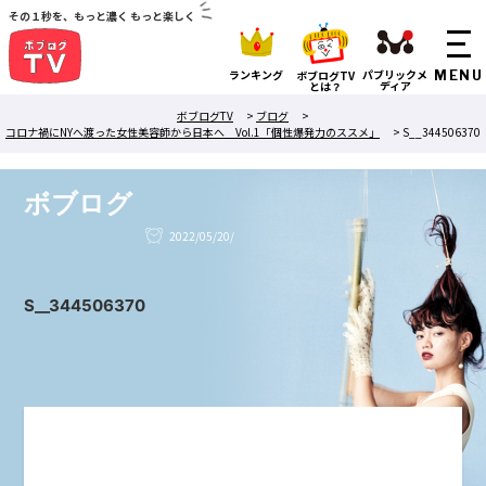
その１秒を、もっと濃く もっと楽しく
ランキング
パブリックメ
ボブログTV
ディア
とは？
ボブログTV
>
ブログ
>
コロナ禍にNYへ渡った女性美容師から日本へ Vol.1「個性爆発力のススメ」
>
S__344506370
ボブログ
2022/05/20/
S__344506370