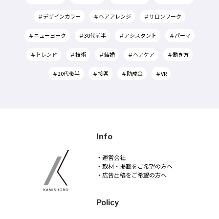
＃デザインカラー
＃ヘアアレンジ
＃サロンワーク
＃ニューヨーク
＃30代前半
＃アシスタント
＃パーマ
＃トレンド
＃技術
＃結婚
＃ヘアケア
＃働き方
＃20代後半
＃接客
＃助成金
＃VR
Info
・運営会社
・取材・掲載をご希望の方へ
・広告出稿をご希望の方へ
Policy