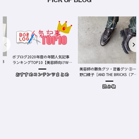
ボブログ2020年度の年間人気記事
ランキングTOP10【美容師向けWe
bメディア】
美容師の勝負グツ・定番グツ ③－
野口綾子［AND THE BRICKS（アン
おすすめコンテンツまとめ
ドザブリックス）／神奈川県鎌倉
市］の場合－
読み物