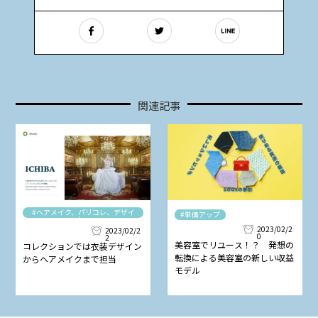
関連記事
#ヘアメイク、パリコレ、デザイ
#単価アップ
ナー
2023/02/2
2023/02/2
0
2
美容室でリユース！？ 発想の
コレクションでは衣装デザイン
転換による美容室の新しい収益
からヘアメイクまで担当
モデル