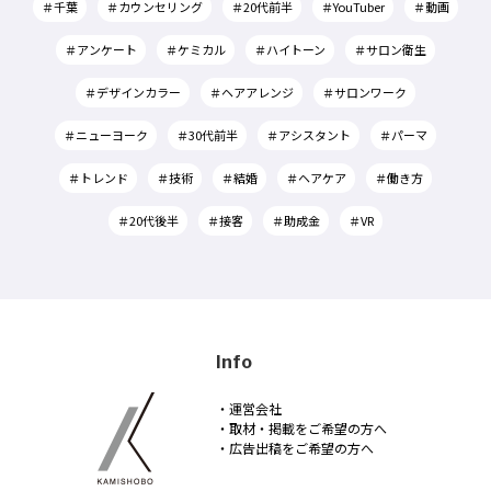
＃千葉
＃カウンセリング
＃20代前半
＃YouTuber
＃動画
＃アンケート
＃ケミカル
＃ハイトーン
＃サロン衛生
＃デザインカラー
＃ヘアアレンジ
＃サロンワーク
＃ニューヨーク
＃30代前半
＃アシスタント
＃パーマ
＃トレンド
＃技術
＃結婚
＃ヘアケア
＃働き方
＃20代後半
＃接客
＃助成金
＃VR
Info
・運営会社
・取材・掲載をご希望の方へ
・広告出稿をご希望の方へ