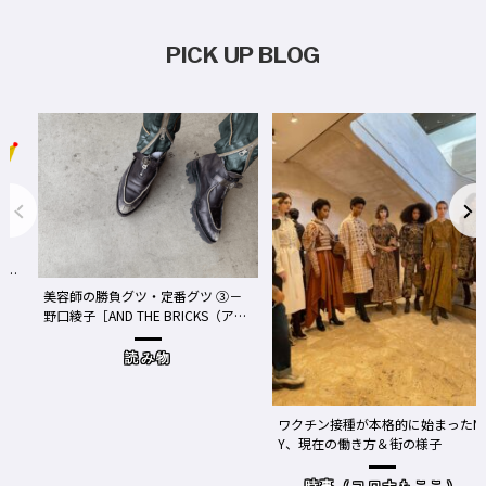
PICK UP BLOG
事
We
美容師の勝負グツ・定番グツ ③－
野口綾子［AND THE BRICKS（アン
め
ドザブリックス）／神奈川県鎌倉
市］の場合－
読み物
ワクチン接種が本格的に始まったN
Y、現在の働き方＆街の様子
時事（コロナもここ）