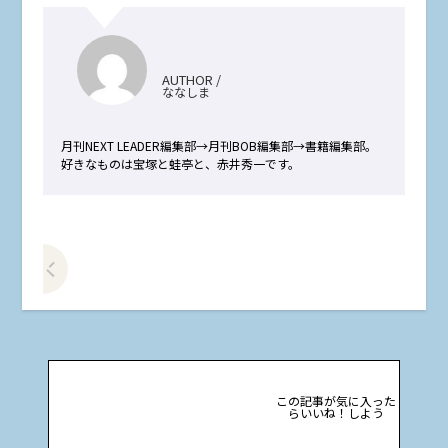
AUTHOR /
ななしま
月刊NEXT LEADER編集部→月刊BOB編集部→書籍編集部。
好きなものは宝塚と蛙亭と、赤井秀一です。
前の記事をみる
この記事が気に入った
らいいね！しよう