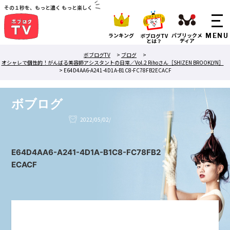
その１秒を、もっと濃く もっと楽しく
ランキング
パブリックメ
ボブログTV
ディア
とは？
ボブログTV
>
ブログ
>
オシャレで個性的！がんばる美容師アシスタントの日常／Vol.2 Rihoさん［SHIZEN BROOKLYN］
>
E64D4AA6-A241-4D1A-B1C8-FC78FB2ECACF
ボブログ
2022/05/02/
E64D4AA6-A241-4D1A-B1C8-FC78FB2
ECACF