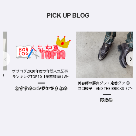
PICK UP BLOG
ボブログ2020年度の年間人気記事
ランキングTOP10【美容師向けWe
bメディア】
美容師の勝負グツ・定番グツ ③－
野口綾子［AND THE BRICKS（アン
おすすめコンテンツまとめ
ドザブリックス）／神奈川県鎌倉
市］の場合－
読み物
ワ
Y、