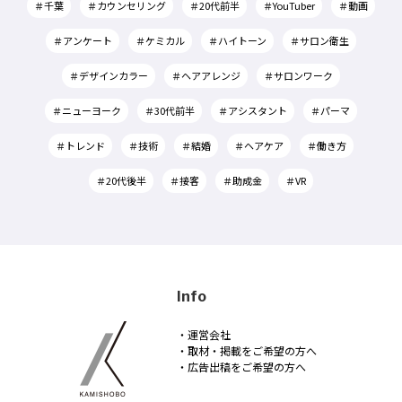
＃千葉
＃カウンセリング
＃20代前半
＃YouTuber
＃動画
＃アンケート
＃ケミカル
＃ハイトーン
＃サロン衛生
＃デザインカラー
＃ヘアアレンジ
＃サロンワーク
＃ニューヨーク
＃30代前半
＃アシスタント
＃パーマ
＃トレンド
＃技術
＃結婚
＃ヘアケア
＃働き方
＃20代後半
＃接客
＃助成金
＃VR
Info
・運営会社
・取材・掲載をご希望の方へ
・広告出稿をご希望の方へ