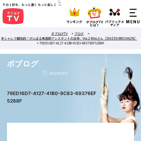
その１秒を、もっと濃く もっと楽しく
ランキング
パブリックメ
ボブログTV
ディア
とは？
ボブログTV
>
ブログ
>
オシャレで個性的！がんばる美容師アシスタントの日常／Vol.2 Rihoさん［SHIZEN BROOKLYN］
>
79ED16D7-A127-41B0-9C83-69376EF5288F
ボブログ
2022/05/02/
79ED16D7-A127-41B0-9C83-69376EF
5288F