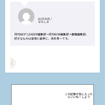
AUTHOR /
ななしま
月刊NEXT LEADER編集部→月刊BOB編集部→書籍編集部。
好きなものは宝塚と蛙亭と、赤井秀一です。
前の記事をみる
この記事が気に入った
らいいね！しよう