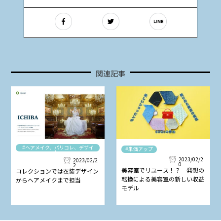
関連記事
#ヘアメイク、パリコレ、デザイ
#単価アップ
ナー
2023/02/2
2023/02/2
0
2
美容室でリユース！？ 発想の
コレクションでは衣装デザイン
転換による美容室の新しい収益
からヘアメイクまで担当
モデル