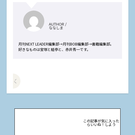
AUTHOR /
ななしま
月刊NEXT LEADER編集部→月刊BOB編集部→書籍編集部。
好きなものは宝塚と蛙亭と、赤井秀一です。
前の記事をみる
この記事が気に入った
らいいね！しよう