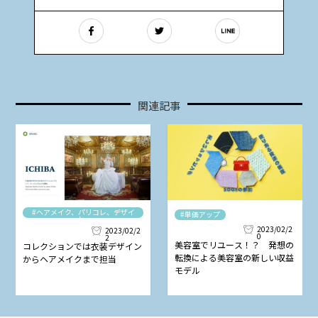
関連記事
#ヘアメイク、パリコレ、デザイ
#単価アップ
ナー
2023/02/2
2023/02/2
0
2
美容室でリユース！？ 発想の
コレクションでは衣装デザイン
転換による美容室の新しい収益
からヘアメイクまで担当
モデル