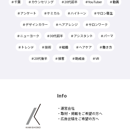
＃千葉
＃カウンセリング
＃20代前半
＃YouTuber
＃動画
＃アンケート
＃ケミカル
＃ハイトーン
＃サロン衛生
＃デザインカラー
＃ヘアアレンジ
＃サロンワーク
＃ニューヨーク
＃30代前半
＃アシスタント
＃パーマ
＃トレンド
＃技術
＃結婚
＃ヘアケア
＃働き方
＃20代後半
＃接客
＃助成金
＃VR
Info
・運営会社
・取材・掲載をご希望の方へ
・広告出稿をご希望の方へ