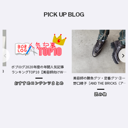
PICK UP BLOG
020年度の年間人気記事
TOP10【美容師向けWe
ア】
美容師の勝負グツ・定番グツ ③－
野口綾子［AND THE BRICKS（アン
めコンテンツまとめ
ドザブリックス）／神奈川県鎌倉
市］の場合－
読み物
ワクチン接種
Y、現在の働
時事（