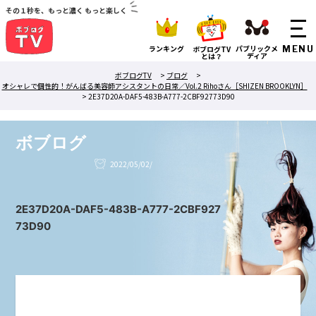
その１秒を、もっと濃く もっと楽しく
ランキング
パブリックメ
ボブログTV
ディア
とは？
ボブログTV
>
ブログ
>
オシャレで個性的！がんばる美容師アシスタントの日常／Vol.2 Rihoさん［SHIZEN BROOKLYN］
>
2E37D20A-DAF5-483B-A777-2CBF92773D90
ボブログ
2022/05/02/
2E37D20A-DAF5-483B-A777-2CBF927
73D90