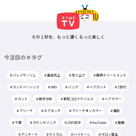
その１秒を、もっと濃く もっと楽しく
今注目の＃タグ
＃バレイヤージュ
＃最高売上
＃売り上げ
＃酸熱トリートメント
＃カットベーシック
＃SNS
＃バング
＃ヘアカット
＃Z世代
＃カット
＃数字分析
＃新型コロナウイルス
＃ヘアカラー
＃ブリーチ
＃エアタッチ
＃ブリーチオンカラー
＃撮影
＃千葉
＃カウンセリング
＃20代前半
＃YouTuber
＃動画
＃アンケート
＃ケミカル
＃ハイトーン
＃サロン衛生