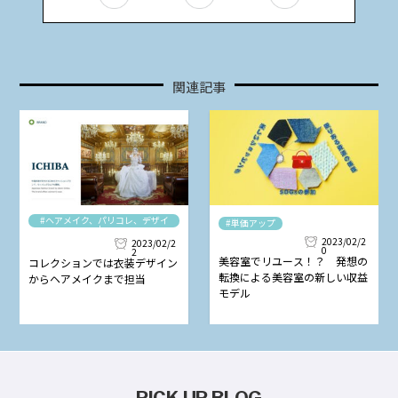
関連記事
#ヘアメイク、パリコレ、デザイ
#単価アップ
ナー
2023/02/2
2023/02/2
0
2
美容室でリユース！？ 発想の
コレクションでは衣装デザイン
転換による美容室の新しい収益
からヘアメイクまで担当
モデル
PICK UP BLOG