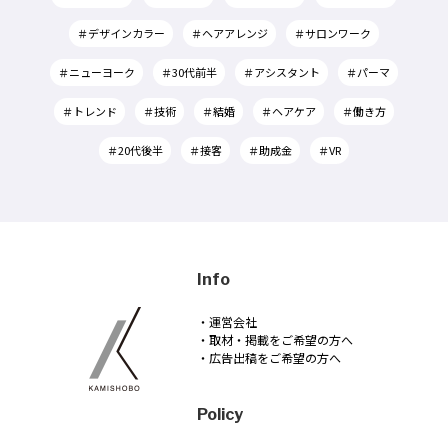
＃デザインカラー
＃ヘアアレンジ
＃サロンワーク
＃ニューヨーク
＃30代前半
＃アシスタント
＃パーマ
＃トレンド
＃技術
＃結婚
＃ヘアケア
＃働き方
＃20代後半
＃接客
＃助成金
＃VR
Info
・運営会社
・取材・掲載をご希望の方へ
・広告出稿をご希望の方へ
Policy