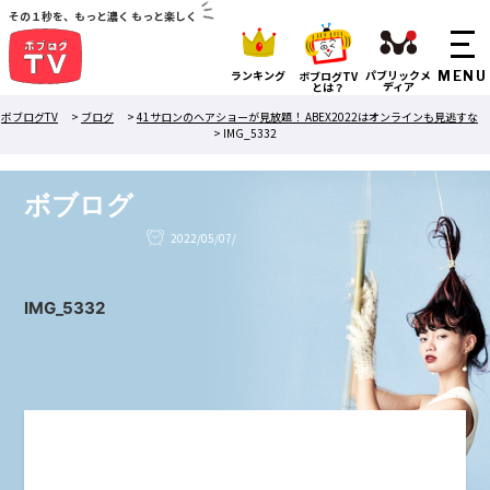
その１秒を、もっと濃く もっと楽しく
ランキング
パブリックメ
ボブログTV
ディア
とは？
ボブログTV
>
ブログ
>
41サロンのヘアショーが見放題！ ABEX2022はオンラインも見逃すな
>
IMG_5332
ボブログ
2022/05/07/
IMG_5332