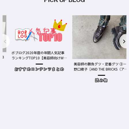
ボブログ2020年度の年間人気記事
ランキングTOP10【美容師向けWe
bメディア】
美容師の勝負グツ・定番グツ ③－
野口綾子［AND THE BRICKS（アン
おすすめコンテンツまとめ
ドザブリックス）／神奈川県鎌倉
市］の場合－
読み物