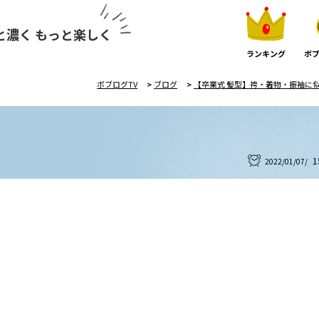
と濃く もっと楽しく
ランキング
ボブ
ボブログTV
>
ブログ
>
【卒業式 髪型】袴・着物・振袖に似合
1
2022/01/07/