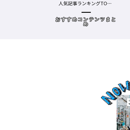
事ランキングTOP1
グツ ③－野口綾子［AND
容師向けWebメディ
THE BRICKS（アンドザブ
リックス）／神奈川県鎌
めコンテンツまと
読み物
倉市］の場合－
め