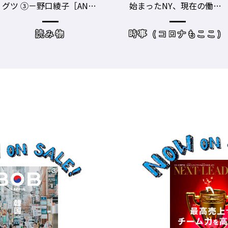
始まったNY、現在の働き
ーマンスをあげる！ ト
方＆街の様子
レーニングジムに潜入
時事（コロナもここ）
サロンワーク・売り上