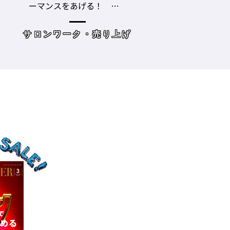
ザキヨシタカ 『2021年
タイプに分かれ
の目標10』
た・・・・タイプ
策を考えてみよう
げ
読み物
サロンワーク・