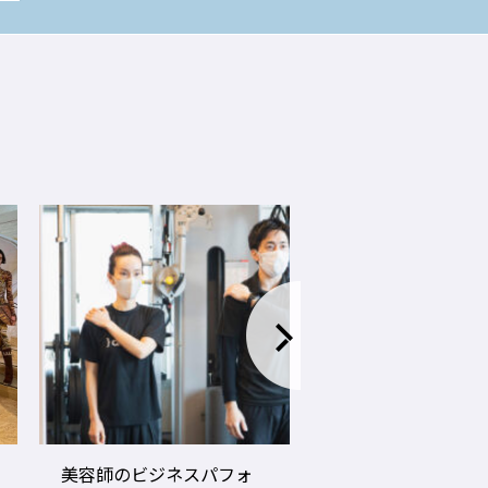
LECO内田聡一郎×gricoエ
コロナ禍でお客さ