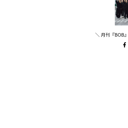
＼ 月刊『BOB』