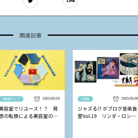
関連記事
2023/02/20
2023/02/0
#単価アップ
#音楽
美容室でリユース！？ 発
ジャズる!? ボブログ音楽食
想の転換による美容室の新
堂Vol.19 リンダ・ロンシ
しい収益モデル
ュタットの巻