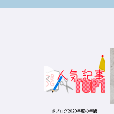
グ2020年度の年間
美容師の勝負グツ・定番