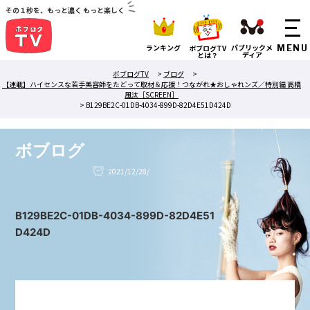
その１秒を、もっと濃く もっと楽しく
ランキング
パブリックメ
ボブログTV
ディア
とは？
ボブログTV
>
ブログ
>
【連載】ハイセンスな若手美容師をたどって取材＆応援！つながれ★おしゃれンズ／特別編 高橋
風汰［SCREEN］
>
B129BE2C-01DB-4034-899D-82D4E51D424D
ボブログ
2021/12/28/
B129BE2C-01DB-4034-899D-82D4E51
D424D