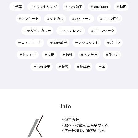
＃千葉
＃カウンセリング
＃20代前半
＃YouTuber
＃動画
＃アンケート
＃ケミカル
＃ハイトーン
＃サロン衛生
＃デザインカラー
＃ヘアアレンジ
＃サロンワーク
＃ニューヨーク
＃30代前半
＃アシスタント
＃パーマ
＃トレンド
＃技術
＃結婚
＃ヘアケア
＃働き方
＃20代後半
＃接客
＃助成金
＃VR
Info
・運営会社
・取材・掲載をご希望の方へ
・広告出稿をご希望の方へ