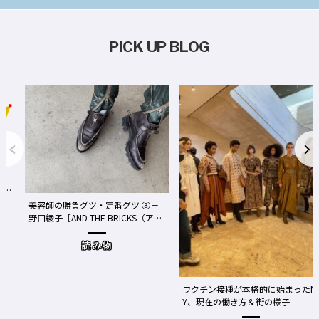
PICK UP BLOG
事
We
美容師の勝負グツ・定番グツ ③－
野口綾子［AND THE BRICKS（アン
め
ドザブリックス）／神奈川県鎌倉
市］の場合－
読み物
ワクチン接種が本格的に始まったN
Y、現在の働き方＆街の様子