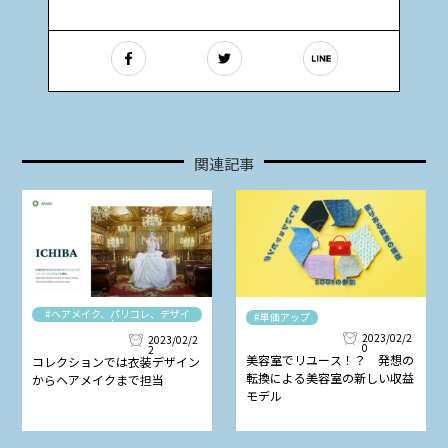
関連記事
#ヘアメイク、パリコレ、デザイ
#単価アップ
ナー
2023/02/2
2023/02/2
0
2
美容室でリユース！？ 発想の
コレクションでは衣装デザイン
転換による美容室の新しい収益
からヘアメイクまで担当
モデル