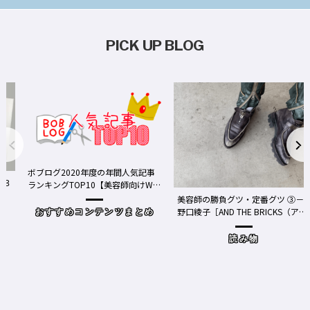
PICK UP BLOG
ログ2020年度の年間人気記事
キングTOP10【美容師向けWe
ディア】
美容師の勝負グツ・定番グツ ③－
野口綾子［AND THE BRICKS（アン
おすすめコンテンツまとめ
ドザブリックス）／神奈川県鎌倉
市］の場合－
読み物
ワクチ
Y、現