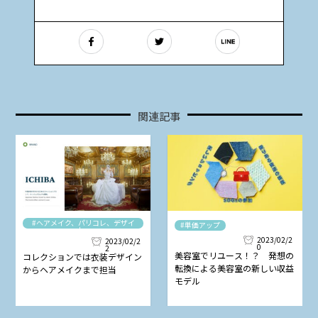
関連記事
#ヘアメイク、パリコレ、デザイ
#単価アップ
ナー
2023/02/2
2023/02/2
0
2
美容室でリユース！？ 発想の
コレクションでは衣装デザイン
転換による美容室の新しい収益
からヘアメイクまで担当
モデル