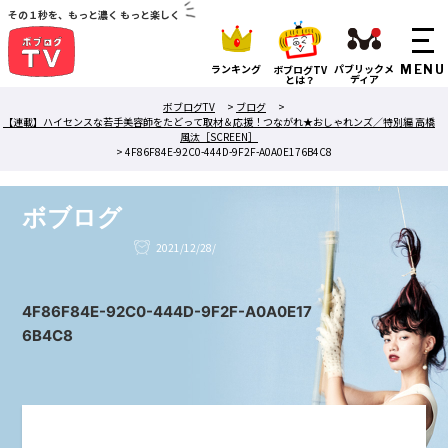
その１秒を、もっと濃く もっと楽しく
ランキング
パブリックメ
ボブログTV
ディア
とは？
ボブログTV
>
ブログ
>
【連載】ハイセンスな若手美容師をたどって取材＆応援！つながれ★おしゃれンズ／特別編 高橋
風汰［SCREEN］
>
4F86F84E-92C0-444D-9F2F-A0A0E176B4C8
ボブログ
2021/12/28/
4F86F84E-92C0-444D-9F2F-A0A0E17
6B4C8