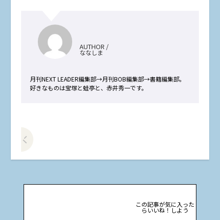
AUTHOR /
ななしま
月刊NEXT LEADER編集部→月刊BOB編集部→書籍編集部。
好きなものは宝塚と蛙亭と、赤井秀一です。
前の記事をみる
この記事が気に入った
らいいね！しよう