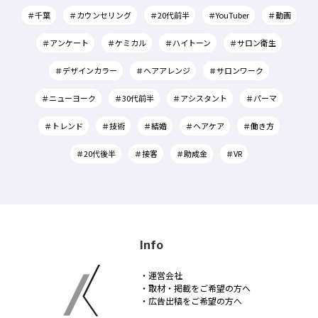
＃千葉
＃カウンセリング
＃20代前半
＃YouTuber
＃動画
＃アンケート
＃ケミカル
＃ハイトーン
＃サロン衛生
＃デザインカラー
＃ヘアアレンジ
＃サロンワーク
＃ニューヨーク
＃30代前半
＃アシスタント
＃パーマ
＃トレンド
＃技術
＃結婚
＃ヘアケア
＃働き方
＃20代後半
＃接客
＃助成金
＃VR
Info
・運営会社
・取材・掲載をご希望の方へ
・広告出稿をご希望の方へ