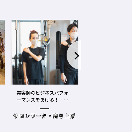
LECO内田聡一郎×gricoエ
コロナ禍でお客さ
ザキヨシタカ 『2021年
タイプに分かれ
の目標10』
た・・・・タイプ
策を考えてみよう
げ
読み物
サロンワーク・