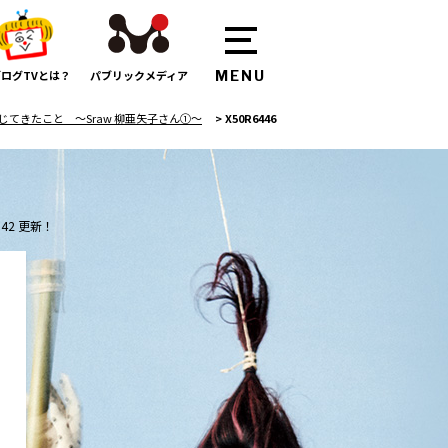
ログTVとは？
パブリックメディア
てきたこと 〜Sraw 柳亜矢子さん①〜
>
X50R6446
:42 更新！