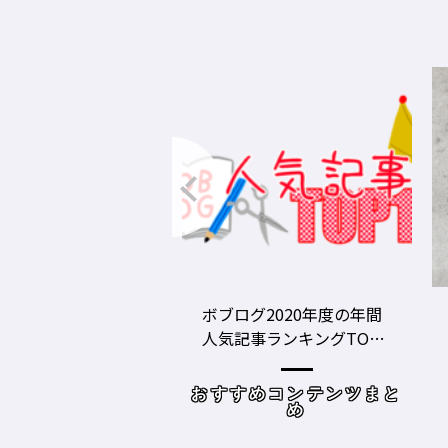
グ2020年度の年間
美容師の勝負グツ・定番
事ランキングTOP1
グツ ③－野口綾子［AND
容師向けWebメディ
THE BRICKS（アンドザブ
リックス）／神奈川県鎌
めコンテンツまと
読み物
倉市］の場合－
め