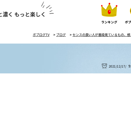
と濃く もっと楽しく
ランキング
ボブ
ボブログTV
>
ブログ
>
センスの良い人が普段見ているもの、感じ
9
2021/12/17/