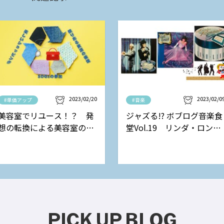
2023/02/20
2023/02/0
#単価アップ
#音楽
美容室でリユース！？ 発
ジャズる!? ボブログ音楽食
想の転換による美容室の新
堂Vol.19 リンダ・ロンシ
しい収益モデル
ュタットの巻
PICK UP BLOG