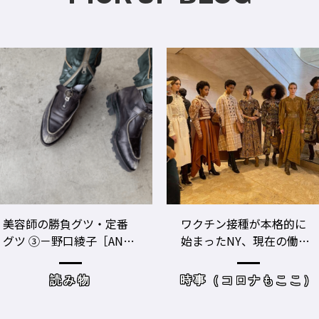
ワクチン接種が本格的に
美容師のビジネスパフォ
始まったNY、現在の働き
ーマンスをあげる！ ト
方＆街の様子
レーニングジムに潜入
時事（コロナもここ）
サロンワーク・売り上