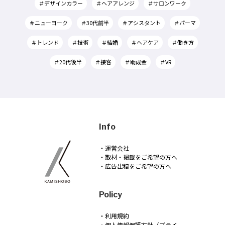
＃デザインカラー
＃ヘアアレンジ
＃サロンワーク
＃ニューヨーク
＃30代前半
＃アシスタント
＃パーマ
＃トレンド
＃技術
＃結婚
＃ヘアケア
＃働き方
＃20代後半
＃接客
＃助成金
＃VR
Info
・運営会社
・取材・掲載をご希望の方へ
・広告出稿をご希望の方へ
Policy
・利用規約
・個人情報保護方針（プライ