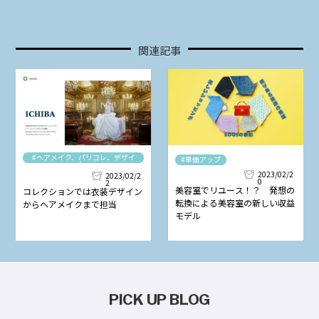
関連記事
#ヘアメイク、パリコレ、デザイ
#単価アップ
ナー
2023/02/2
2023/02/2
0
2
美容室でリユース！？ 発想の
コレクションでは衣装デザイン
転換による美容室の新しい収益
からヘアメイクまで担当
モデル
PICK UP BLOG