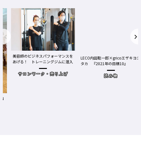
美容師のビジネスパフォーマンスを
LECO内田聡一郎×gricoエザキヨシ
あげる！ トレーニングジムに潜入
タカ 『2021年の目標10』
サロンワーク・売り上げ
読み物
たN