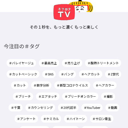
その１秒を、もっと濃く もっと楽しく
今注目の＃タグ
＃バレイヤージュ
＃最高売上
＃売り上げ
＃酸熱トリートメント
＃カットベーシック
＃SNS
＃バング
＃ヘアカット
＃Z世代
＃カット
＃数字分析
＃新型コロナウイルス
＃ヘアカラー
＃ブリーチ
＃エアタッチ
＃ブリーチオンカラー
＃撮影
＃千葉
＃カウンセリング
＃20代前半
＃YouTuber
＃動画
＃アンケート
＃ケミカル
＃ハイトーン
＃サロン衛生