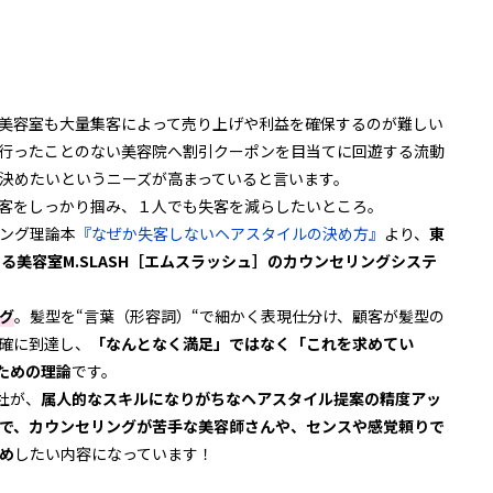
美容室も大量集客によって売り上げや利益を確保するのが難しい
行ったことのない美容院へ割引クーポンを目当てに回遊する流動
決めたいというニーズが高まっていると言います。
客をしっかり掴み、１人でも失客を減らしたいところ。
ング理論本
『なぜか失客しないヘアスタイルの決め方』
より、
東
る美容室M.SLASH［エムスラッシュ］のカウンセリングシステ
グ
。髪型を“言葉（形容詞）“で細かく表現仕分け、顧客が髪型の
確に到達し、
「なんとなく満足」ではなく「これを求めてい
ための理論
です。
社が、
属人的なスキルになりがちなヘアスタイル提案の精度アッ
で、カウンセリングが苦手な美容師さんや、センスや感覚頼りで
め
したい内容になっています！