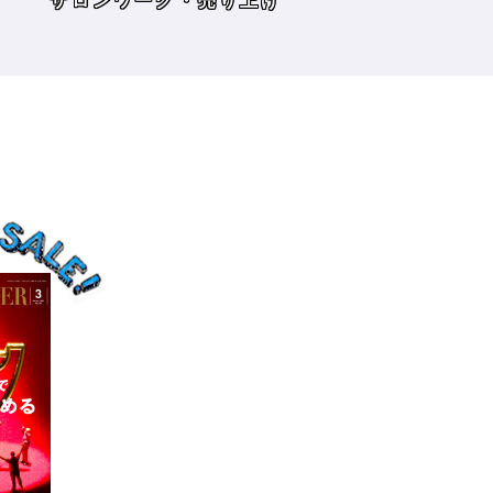
げ
読み物
サロンワーク・