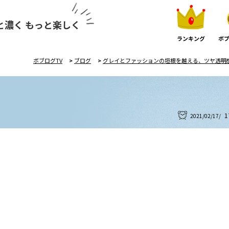
と濃く もっと楽しく
ランキング
ボブ
ボブログTV
>
ブログ
>
グレイとファッションの垣根を越える、ツヤ透明感カラ
1
2021/02/17/