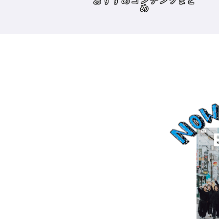
めコンテンツまと
読み物
倉市］の場合－
め