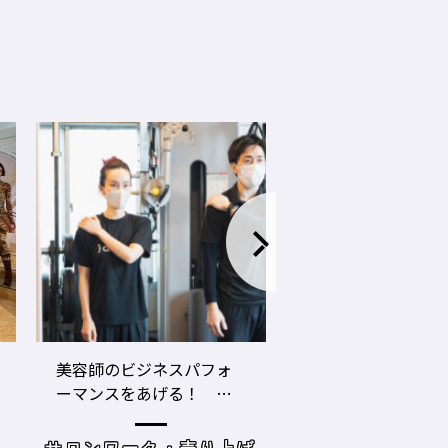
LECO内田聡一郎×gricoエ
コロナ禍でお客さ
ザキヨシタカ 『2021年
タイプに分かれ
の目標10』
た・・・・タイプ
策を考えてみよう