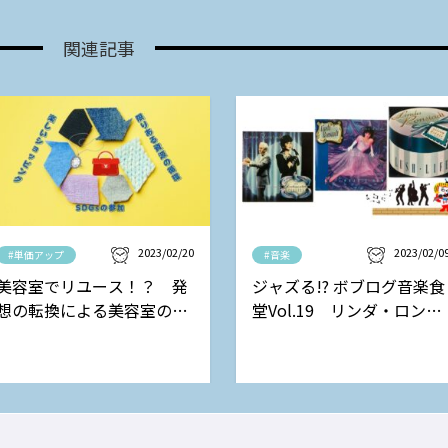
関連記事
2023/02/20
2023/02/0
#単価アップ
#音楽
美容室でリユース！？ 発
ジャズる!? ボブログ音楽食
想の転換による美容室の新
堂Vol.19 リンダ・ロンシ
しい収益モデル
ュタットの巻