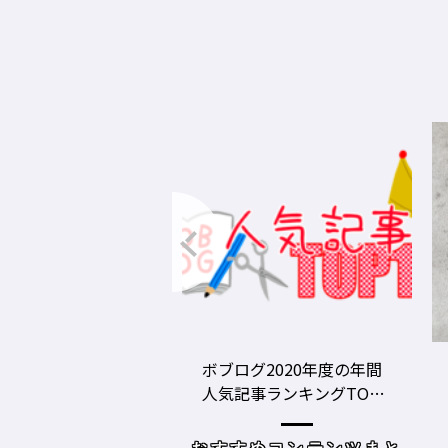
グ2020年度の年間
美容師の勝負グツ・定番
事ランキングTOP1
グツ ③－野口綾子［AND
容師向けWebメディ
THE BRICKS（アンドザブ
リックス）／神奈川県鎌