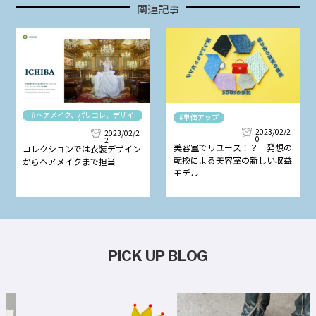
関連記事
#ヘアメイク、パリコレ、デザイ
#単価アップ
ナー
2023/02/2
2023/02/2
0
2
美容室でリユース！？ 発想の
コレクションでは衣装デザイン
転換による美容室の新しい収益
からヘアメイクまで担当
モデル
PICK UP BLOG