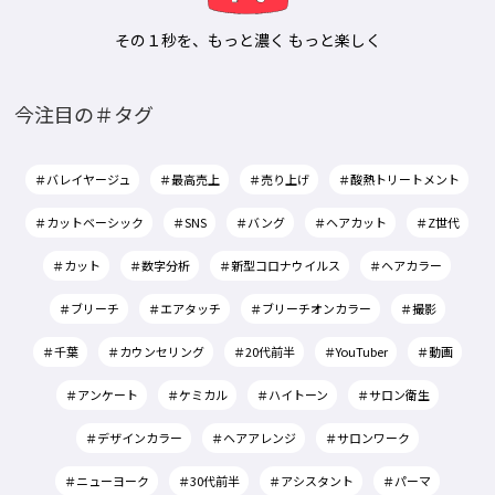
その１秒を、もっと濃く もっと楽しく
今注目の＃タグ
＃バレイヤージュ
＃最高売上
＃売り上げ
＃酸熱トリートメント
＃カットベーシック
＃SNS
＃バング
＃ヘアカット
＃Z世代
＃カット
＃数字分析
＃新型コロナウイルス
＃ヘアカラー
＃ブリーチ
＃エアタッチ
＃ブリーチオンカラー
＃撮影
＃千葉
＃カウンセリング
＃20代前半
＃YouTuber
＃動画
＃アンケート
＃ケミカル
＃ハイトーン
＃サロン衛生
＃デザインカラー
＃ヘアアレンジ
＃サロンワーク
＃ニューヨーク
＃30代前半
＃アシスタント
＃パーマ