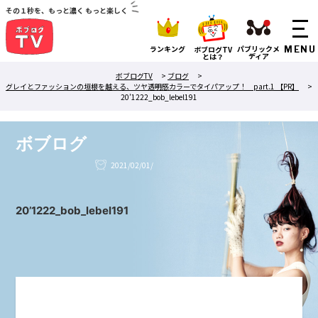
その１秒を、もっと濃く もっと楽しく
ランキング
パブリックメ
ボブログTV
ディア
とは？
ボブログTV
>
ブログ
>
グレイとファッションの垣根を越える、ツヤ透明感カラーでタイパアップ！ part.1 【PR】
>
20’1222_bob_lebel191
ボブログ
2021/02/01/
20’1222_bob_lebel191