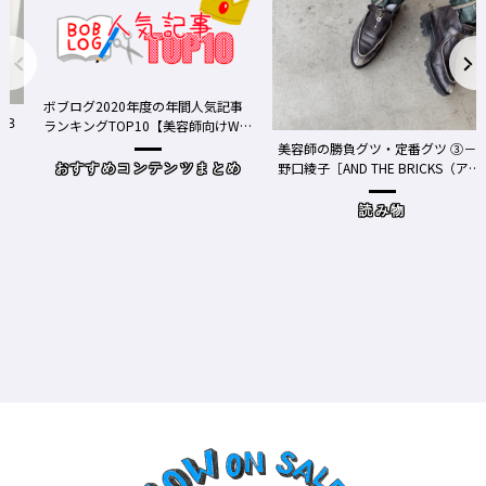
ボブログ2020年度の年間人気記事
ランキングTOP10【美容師向けWe
bメディア】
美容師の勝負グツ・定番グツ ③－
野口綾子［AND THE BRICKS（アン
おすすめコンテンツまとめ
ドザブリックス）／神奈川県鎌倉
市］の場合－
読み物