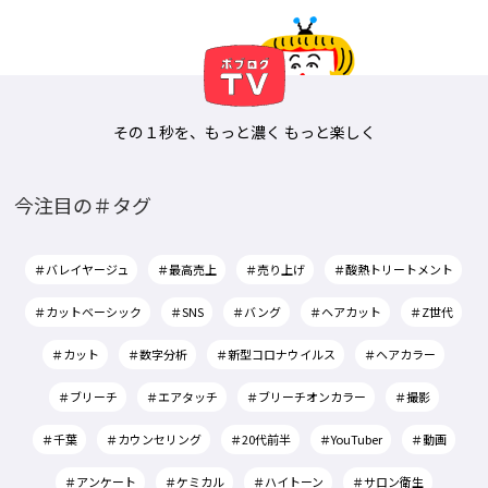
その１秒を、もっと濃く もっと楽しく
今注目の＃タグ
＃バレイヤージュ
＃最高売上
＃売り上げ
＃酸熱トリートメント
＃カットベーシック
＃SNS
＃バング
＃ヘアカット
＃Z世代
＃カット
＃数字分析
＃新型コロナウイルス
＃ヘアカラー
＃ブリーチ
＃エアタッチ
＃ブリーチオンカラー
＃撮影
＃千葉
＃カウンセリング
＃20代前半
＃YouTuber
＃動画
＃アンケート
＃ケミカル
＃ハイトーン
＃サロン衛生