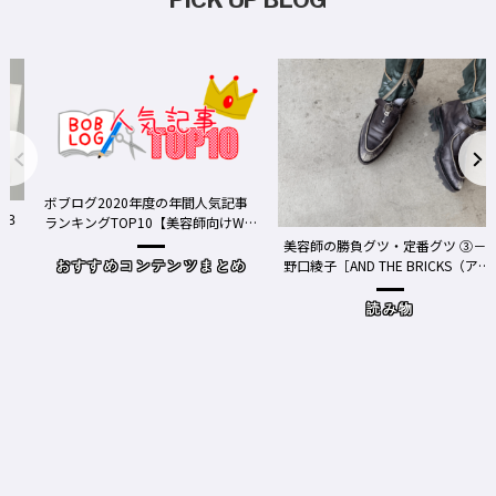
ボブログ2020年度の年間人気記事
る３
ランキングTOP10【美容師向けWe
bメディア】
美容師の勝負グツ・定番グツ ③－
野口綾子［AND THE BRICKS（アン
おすすめコンテンツまとめ
ドザブリックス）／神奈川県鎌倉
市］の場合－
読み物