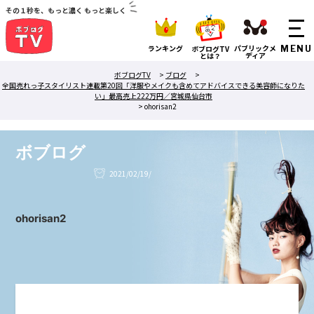
その１秒を、もっと濃く もっと楽しく
ランキング
パブリックメ
ボブログTV
ディア
とは？
ボブログTV
>
ブログ
>
全国売れっ子スタイリスト連載第20回「洋服やメイクも含めてアドバイスできる美容師になりた
い」最高売上222万円／宮城県仙台市
>
ohorisan2
ボブログ
2021/02/19/
ohorisan2