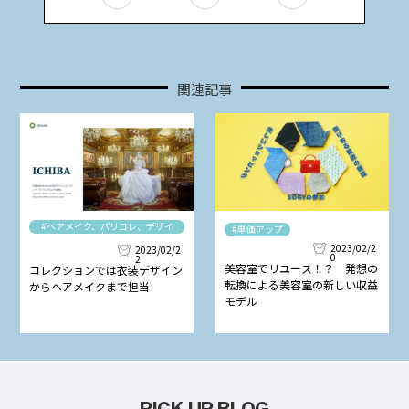
関連記事
#ヘアメイク、パリコレ、デザイ
#単価アップ
ナー
2023/02/2
2023/02/2
0
2
美容室でリユース！？ 発想の
コレクションでは衣装デザイン
転換による美容室の新しい収益
からヘアメイクまで担当
モデル
PICK UP BLOG