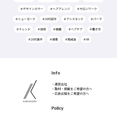
＃デザインカラー
＃ヘアアレンジ
＃サロンワーク
＃ニューヨーク
＃30代前半
＃アシスタント
＃パーマ
＃トレンド
＃技術
＃結婚
＃ヘアケア
＃働き方
＃20代後半
＃接客
＃助成金
＃VR
Info
・運営会社
・取材・掲載をご希望の方へ
・広告出稿をご希望の方へ
Policy