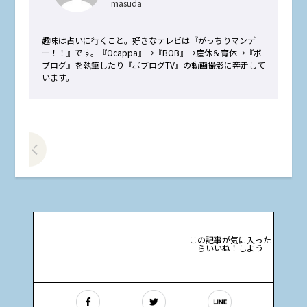
masuda
趣味は占いに行くこと。好きなテレビは『がっちりマンデ
ー！！』です。『Ocappa』→『BOB』→産休＆育休→『ボ
ブログ』を執筆したり『ボブログTV』の動画撮影に奔走して
います。
前の記事をみる
この記事が気に入った
らいいね！しよう