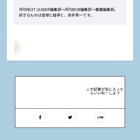
月刊NEXT LEADER編集部→月刊BOB編集部→書籍編集部。
好きなものは宝塚と蛙亭と、赤井秀一です。
前の記事をみる
この記事が気に入った
らいいね！しよう