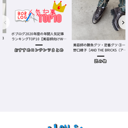
ボブログ2020年度の年間人気記事
３
ランキングTOP10【美容師向けWe
bメディア】
美容師の勝負グツ・定番グツ ③－
野口綾子［AND THE BRICKS（アン
おすすめコンテンツまとめ
ドザブリックス）／神奈川県鎌倉
市］の場合－
読み物