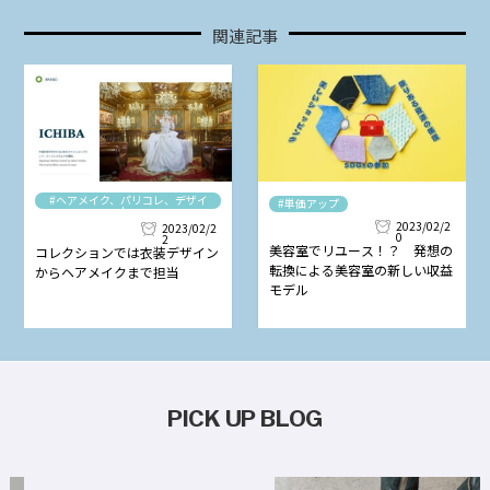
関連記事
#ヘアメイク、パリコレ、デザイ
#単価アップ
ナー
2023/02/2
2023/02/2
0
2
美容室でリユース！？ 発想の
コレクションでは衣装デザイン
転換による美容室の新しい収益
からヘアメイクまで担当
モデル
PICK UP BLOG