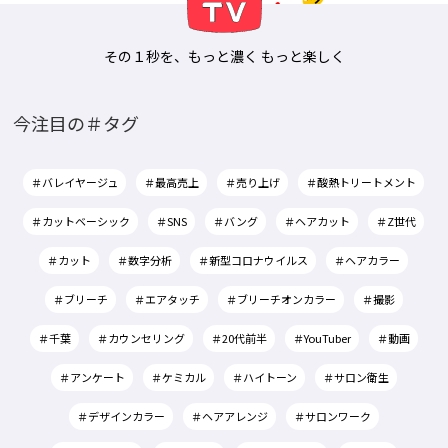
その１秒を、もっと濃く もっと楽しく
今注目の＃タグ
＃バレイヤージュ
＃最高売上
＃売り上げ
＃酸熱トリートメント
＃カットベーシック
＃SNS
＃バング
＃ヘアカット
＃Z世代
＃カット
＃数字分析
＃新型コロナウイルス
＃ヘアカラー
＃ブリーチ
＃エアタッチ
＃ブリーチオンカラー
＃撮影
＃千葉
＃カウンセリング
＃20代前半
＃YouTuber
＃動画
＃アンケート
＃ケミカル
＃ハイトーン
＃サロン衛生
＃デザインカラー
＃ヘアアレンジ
＃サロンワーク