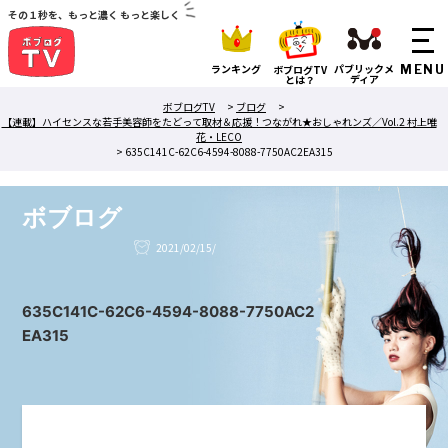
その１秒を、もっと濃く もっと楽しく
ランキング
パブリックメ
ボブログTV
ディア
とは？
ボブログTV
>
ブログ
>
【連載】ハイセンスな若手美容師をたどって取材＆応援！つながれ★おしゃれンズ／Vol.2 村上唯
花・LECO
>
635C141C-62C6-4594-8088-7750AC2EA315
ボブログ
2021/02/15/
635C141C-62C6-4594-8088-7750AC2
EA315