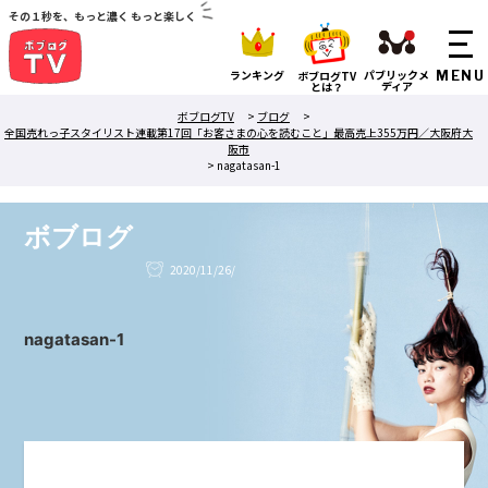
その１秒を、もっと濃く もっと楽しく
ランキング
パブリックメ
ボブログTV
ディア
とは？
ボブログTV
>
ブログ
>
全国売れっ子スタイリスト連載第17回「お客さまの心を読むこと」最高売上355万円／大阪府大
阪市
>
nagatasan-1
ボブログ
2020/11/26/
nagatasan-1