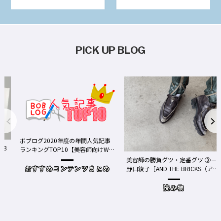
PICK UP BLOG
ボブログ2020年度の年間人気記事
ランキングTOP10【美容師向けWe
bメディア】
美容師の勝負グツ・定番グツ ③－
野口綾子［AND THE BRICKS（アン
おすすめコンテンツまとめ
ドザブリックス）／神奈川県鎌倉
市］の場合－
読み物
ワ