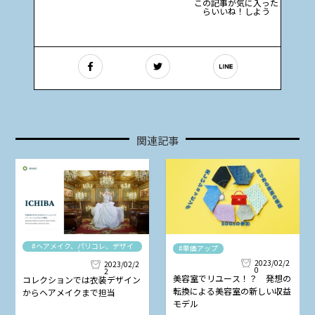
この記事が気に入った
らいいね！しよう
関連記事
#ヘアメイク、パリコレ、デザイ
#単価アップ
ナー
2023/02/2
2023/02/2
0
2
美容室でリユース！？ 発想の
コレクションでは衣装デザイン
転換による美容室の新しい収益
からヘアメイクまで担当
モデル