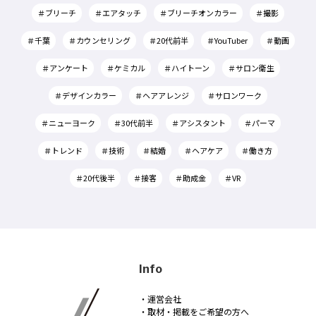
＃ブリーチ
＃エアタッチ
＃ブリーチオンカラー
＃撮影
＃千葉
＃カウンセリング
＃20代前半
＃YouTuber
＃動画
＃アンケート
＃ケミカル
＃ハイトーン
＃サロン衛生
＃デザインカラー
＃ヘアアレンジ
＃サロンワーク
＃ニューヨーク
＃30代前半
＃アシスタント
＃パーマ
＃トレンド
＃技術
＃結婚
＃ヘアケア
＃働き方
＃20代後半
＃接客
＃助成金
＃VR
Info
・運営会社
・取材・掲載をご希望の方へ