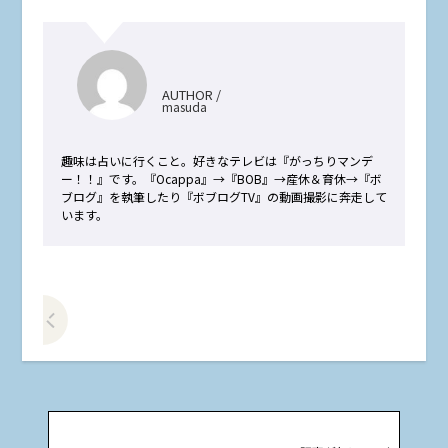
AUTHOR /
masuda
趣味は占いに行くこと。好きなテレビは『がっちりマンデ
ー！！』です。『Ocappa』→『BOB』→産休＆育休→『ボ
ブログ』を執筆したり『ボブログTV』の動画撮影に奔走して
います。
前の記事をみる