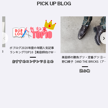
PICK UP BLOG
ボブログ2020年度の年間人気記事
ランキングTOP10【美容師向けWe
bメディア】
美容師の勝負グツ・定番グツ ③－
野口綾子［AND THE BRICKS（アン
おすすめコンテンツまとめ
ドザブリックス）／神奈川県鎌倉
市］の場合－
読み物