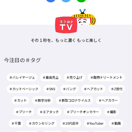
その１秒を、もっと濃く もっと楽しく
今注目の＃タグ
＃バレイヤージュ
＃最高売上
＃売り上げ
＃酸熱トリートメント
＃カットベーシック
＃SNS
＃バング
＃ヘアカット
＃Z世代
＃カット
＃数字分析
＃新型コロナウイルス
＃ヘアカラー
＃ブリーチ
＃エアタッチ
＃ブリーチオンカラー
＃撮影
＃千葉
＃カウンセリング
＃20代前半
＃YouTuber
＃動画