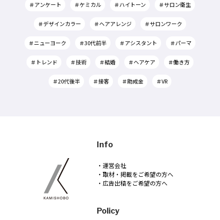
＃アンケート
＃ケミカル
＃ハイトーン
＃サロン衛生
＃デザインカラー
＃ヘアアレンジ
＃サロンワーク
＃ニューヨーク
＃30代前半
＃アシスタント
＃パーマ
＃トレンド
＃技術
＃結婚
＃ヘアケア
＃働き方
＃20代後半
＃接客
＃助成金
＃VR
Info
・運営会社
・取材・掲載をご希望の方へ
・広告出稿をご希望の方へ
Policy