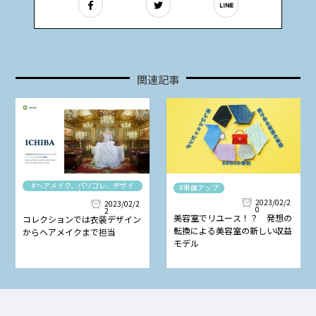
関連記事
#ヘアメイク、パリコレ、デザイ
#単価アップ
ナー
2023/02/2
2023/02/2
0
2
美容室でリユース！？ 発想の
コレクションでは衣装デザイン
転換による美容室の新しい収益
からヘアメイクまで担当
モデル