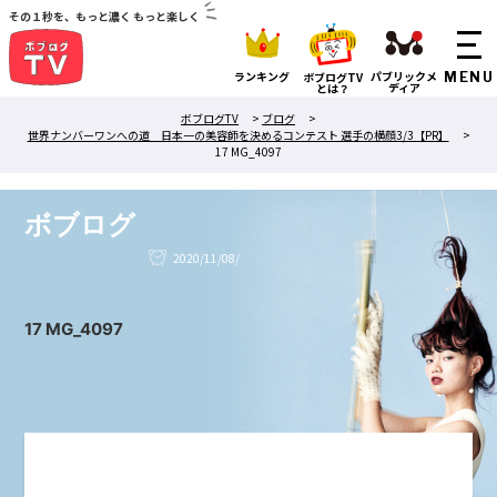
その１秒を、もっと濃く もっと楽しく
ランキング
パブリックメ
ボブログTV
ディア
とは？
ボブログTV
>
ブログ
>
世界ナンバーワンへの道 日本一の美容師を決めるコンテスト 選手の横顔3/3【PR】
>
17 MG_4097
ボブログ
2020/11/08/
17 MG_4097