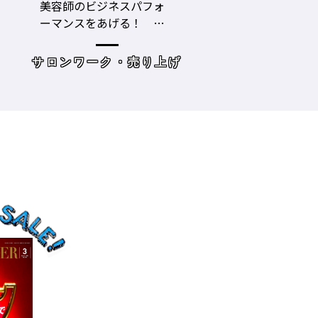
LECO内田聡一郎×gricoエ
コロナ禍でお客さ
ザキヨシタカ 『2021年
タイプに分かれ
の目標10』
た・・・・タイプ
策を考えてみよう
げ
読み物
サロンワーク・