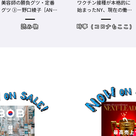
ワクチン接種が本格的に
美容師のビジネスパフォ
始まったNY、現在の働き
ーマンスをあげる！ ト
方＆街の様子
レーニングジムに潜入
時事（コロナもここ）
サロンワーク・売り上