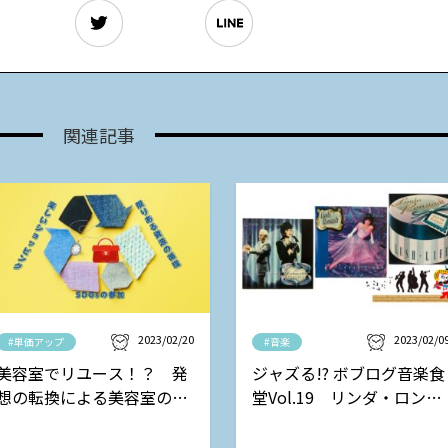
関連記事
2023/02/20
2023/02/0
#単価アップ
#音楽
美容室でリユース！？ 発
ジャズる!? ボブログ音楽食
想の転換による美容室の新
堂Vol.19 リンダ・ロンシ
しい収益モデル
ュタットの巻