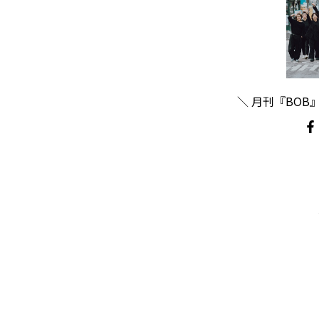
＼ 月刊『BOB』