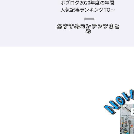
グ2020年度の年間
美容師の勝負グツ・定番
事ランキングTOP1
グツ ③－野口綾子［AND
容師向けWebメディ
THE BRICKS（アンドザブ
リックス）／神奈川県鎌
めコンテンツまと
読み物
倉市］の場合－
め