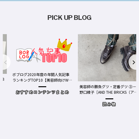
PICK UP BLOG
ボブログ2020年度の年間人気記事
ランキングTOP10【美容師向けWe
bメディア】
美容師の勝負グツ・定番グツ ③－
野口綾子［AND THE BRICKS（アン
おすすめコンテンツまとめ
ドザブリックス）／神奈川県鎌倉
市］の場合－
読み物