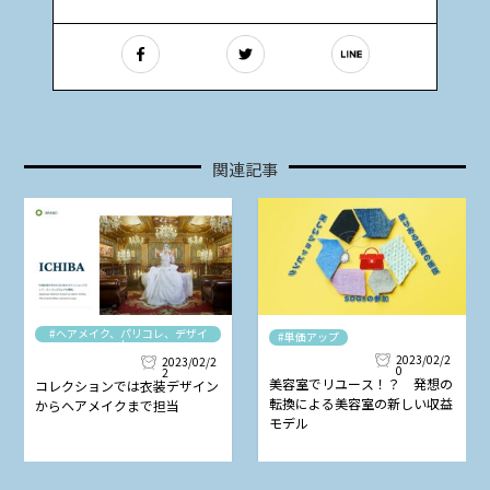
関連記事
#ヘアメイク、パリコレ、デザイ
#単価アップ
ナー
2023/02/2
2023/02/2
0
2
美容室でリユース！？ 発想の
コレクションでは衣装デザイン
転換による美容室の新しい収益
からヘアメイクまで担当
モデル