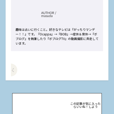
AUTHOR /
masuda
趣味は占いに行くこと。好きなテレビは『がっちりマンデ
ー！！』です。『Ocappa』→『BOB』→産休＆育休→『ボ
ブログ』を執筆したり『ボブログTV』の動画撮影に奔走して
います。
前の記事をみる
この記事が気に入った
らいいね！しよう