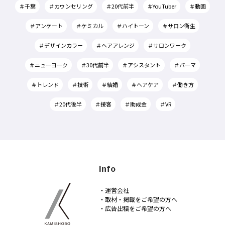
＃千葉
＃カウンセリング
＃20代前半
＃YouTuber
＃動画
＃アンケート
＃ケミカル
＃ハイトーン
＃サロン衛生
＃デザインカラー
＃ヘアアレンジ
＃サロンワーク
＃ニューヨーク
＃30代前半
＃アシスタント
＃パーマ
＃トレンド
＃技術
＃結婚
＃ヘアケア
＃働き方
＃20代後半
＃接客
＃助成金
＃VR
Info
・運営会社
・取材・掲載をご希望の方へ
・広告出稿をご希望の方へ