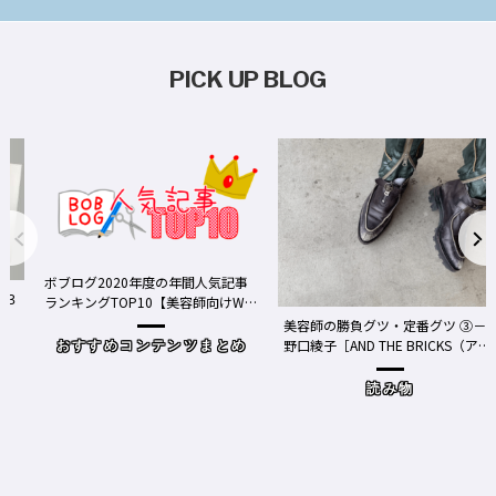
PICK UP BLOG
ボブログ2020年度の年間人気記事
ランキングTOP10【美容師向けWe
bメディア】
美容師の勝負グツ・定番グツ ③－
野口綾子［AND THE BRICKS（アン
おすすめコンテンツまとめ
ドザブリックス）／神奈川県鎌倉
市］の場合－
読み物
ワ
Y、