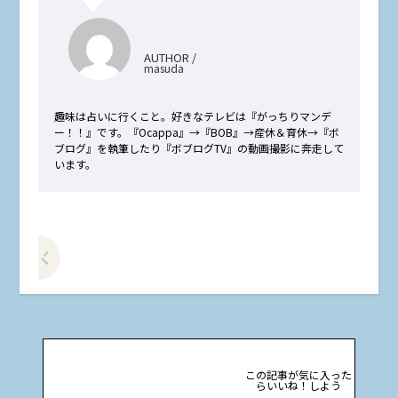
AUTHOR /
masuda
趣味は占いに行くこと。好きなテレビは『がっちりマンデ
ー！！』です。『Ocappa』→『BOB』→産休＆育休→『ボ
ブログ』を執筆したり『ボブログTV』の動画撮影に奔走して
います。
前の記事をみる
この記事が気に入った
らいいね！しよう