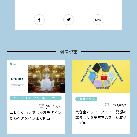
関連記事
#ヘアメイク、パリコレ、デザイ
#単価アップ
ナー
2023/02/2
2023/02/2
0
2
美容室でリユース！？ 発想の
コレクションでは衣装デザイン
転換による美容室の新しい収益
からヘアメイクまで担当
モデル