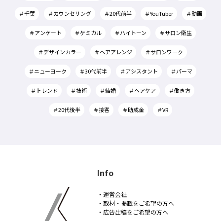
＃千葉
＃カウンセリング
＃20代前半
＃YouTuber
＃動画
＃アンケート
＃ケミカル
＃ハイトーン
＃サロン衛生
＃デザインカラー
＃ヘアアレンジ
＃サロンワーク
＃ニューヨーク
＃30代前半
＃アシスタント
＃パーマ
＃トレンド
＃技術
＃結婚
＃ヘアケア
＃働き方
＃20代後半
＃接客
＃助成金
＃VR
Info
・運営会社
・取材・掲載をご希望の方へ
・広告出稿をご希望の方へ