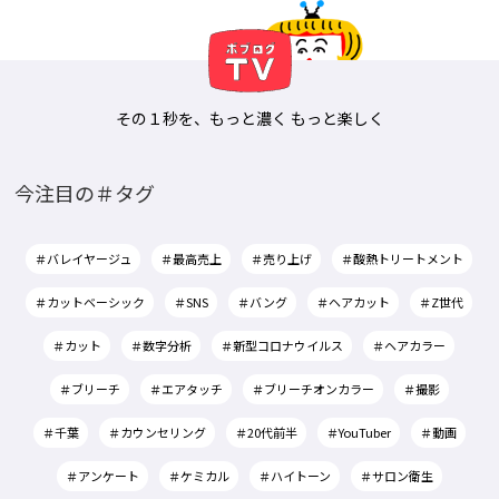
その１秒を、もっと濃く もっと楽しく
今注目の＃タグ
＃バレイヤージュ
＃最高売上
＃売り上げ
＃酸熱トリートメント
＃カットベーシック
＃SNS
＃バング
＃ヘアカット
＃Z世代
＃カット
＃数字分析
＃新型コロナウイルス
＃ヘアカラー
＃ブリーチ
＃エアタッチ
＃ブリーチオンカラー
＃撮影
＃千葉
＃カウンセリング
＃20代前半
＃YouTuber
＃動画
＃アンケート
＃ケミカル
＃ハイトーン
＃サロン衛生