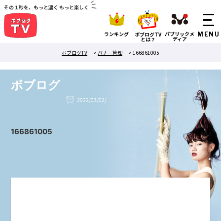
その１秒を、もっと濃く もっと楽しく
ランキング
パブリックメ
ボブログTV
ディア
とは？
ボブログTV
>
バナー管理
>
166861005
ボブログ
2022/03/02/
166861005