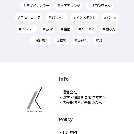
＃デザインカラー
＃ヘアアレンジ
＃サロンワーク
＃ニューヨーク
＃30代前半
＃アシスタント
＃パーマ
＃トレンド
＃技術
＃結婚
＃ヘアケア
＃働き方
＃20代後半
＃接客
＃助成金
＃VR
Info
・運営会社
・取材・掲載をご希望の方へ
・広告出稿をご希望の方へ
Policy
・利用規約