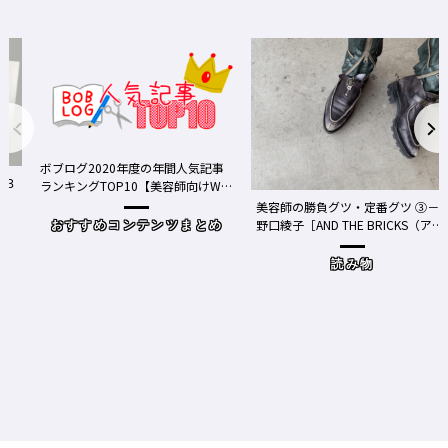
ボブログ2020年度の年間人気記事
ランキングTOP10【美容師向けWe
bメディア】
美容師の勝負グツ・定番グツ ③－
野口綾子［AND THE BRICKS（アン
おすすめコンテンツまとめ
ドザブリックス）／神奈川県鎌倉
市］の場合－
読み物
ワ
Y、