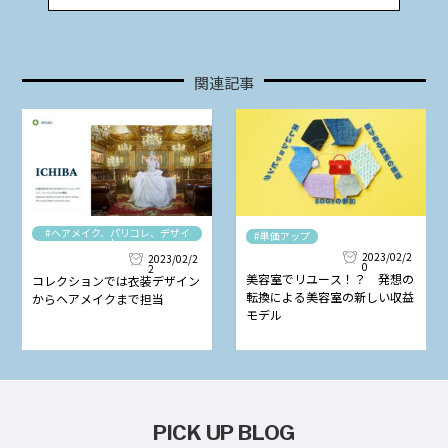
関連記事
#ヘアメイク、パリコレ、デザイ
#単価アップ
ナー
2023/02/2
2023/02/2
0
2
美容室でリユース！？ 発想の
コレクションでは衣装デザイン
転換による美容室の新しい収益
からヘアメイクまで担当
モデル
PICK UP BLOG