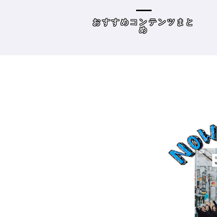
容師向けWebメディ
THE BRICKS（アンドザブ
リックス）／神奈川県鎌
めコンテンツまと
読み物
倉市］の場合－
め