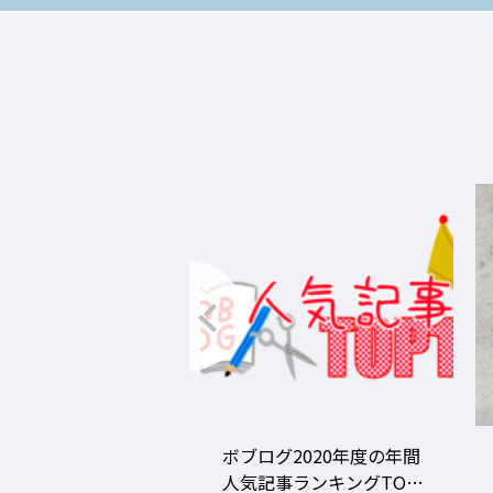
グ2020年度の年間
美容師の勝負グツ・定番
事ランキングTOP1
グツ ③－野口綾子［AND