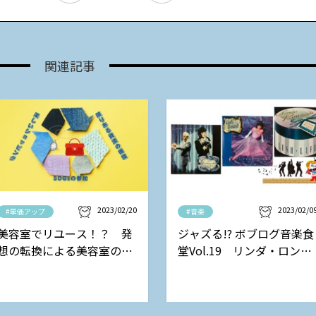
関連記事
2023/02/20
2023/02/0
#単価アップ
#音楽
美容室でリユース！？ 発
ジャズる!? ボブログ音楽食
想の転換による美容室の新
堂Vol.19 リンダ・ロンシ
しい収益モデル
ュタットの巻