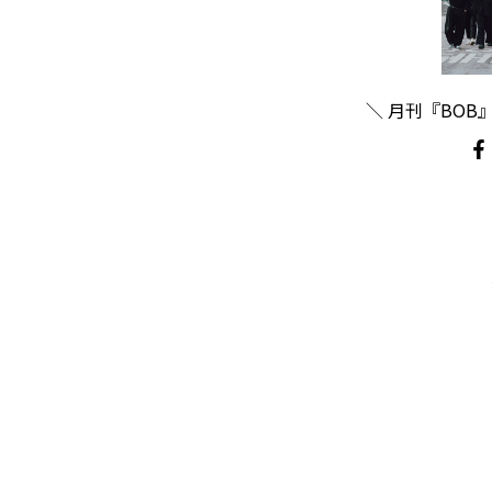
＼ 月刊『BOB』