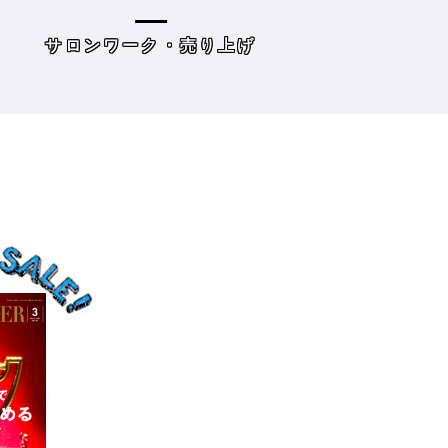
の目標10』
た・・・・タイプ
策を考えてみよう
げ
読み物
サロンワーク・