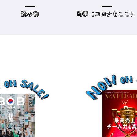
方＆街の様子
レーニングジムに潜入
時事（コロナもここ）
サロンワーク・売り上