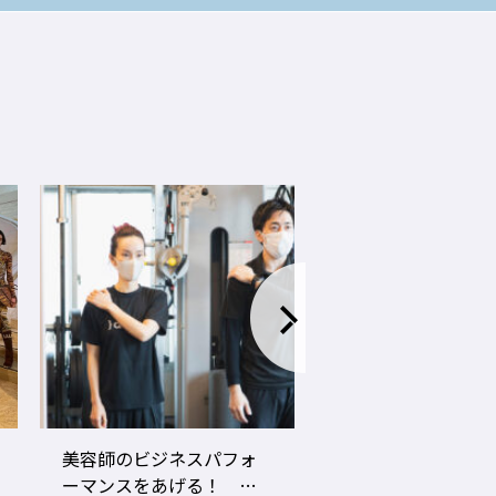
LECO内田聡一郎×gricoエ
コロナ禍でお客さ
ザキヨシタカ 『2021年
タイプに分かれ