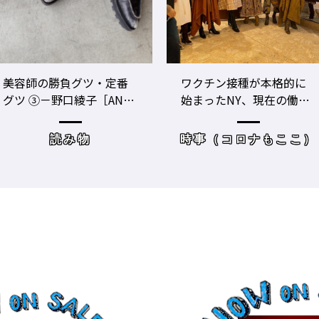
ワクチン接種が本格的に
美容師のビジネスパフォ
始まったNY、現在の働き
ーマンスをあげる！ ト
方＆街の様子
レーニングジムに潜入
時事（コロナもここ）
サロンワーク・売り上