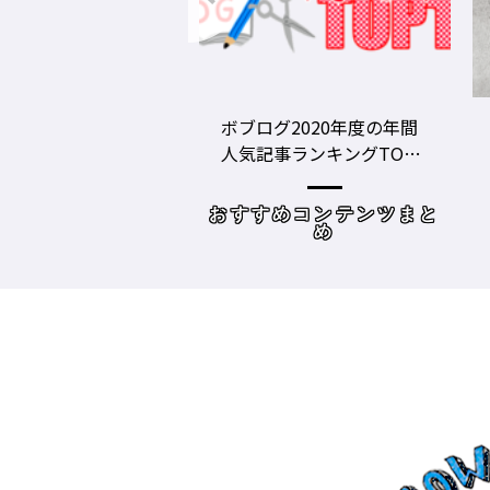
ログ2020年度の年間
美容師の勝負グツ・定番
記事ランキングTOP1
グツ ③－野口綾子［AND
美容師向けWebメディ
THE BRICKS（アンドザブ
リックス）／神奈川県鎌
すめコンテンツまと
読み物
倉市］の場合－
め