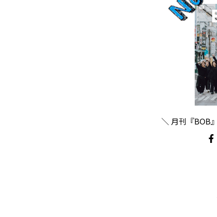
＼ 月刊『BOB』