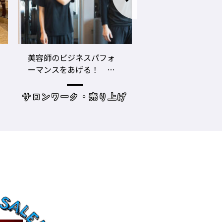
LECO内田聡一郎×gricoエ
コロナ禍でお客さ
ザキヨシタカ 『2021年
タイプに分かれ
の目標10』
た・・・・タイプ
策を考えてみよう
げ
読み物
サロンワーク・