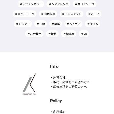
＃デザインカラー
＃ヘアアレンジ
＃サロンワーク
＃ニューヨーク
＃30代前半
＃アシスタント
＃パーマ
＃トレンド
＃技術
＃結婚
＃ヘアケア
＃働き方
＃20代後半
＃接客
＃助成金
＃VR
Info
・運営会社
・取材・掲載をご希望の方へ
・広告出稿をご希望の方へ
Policy
・利用規約