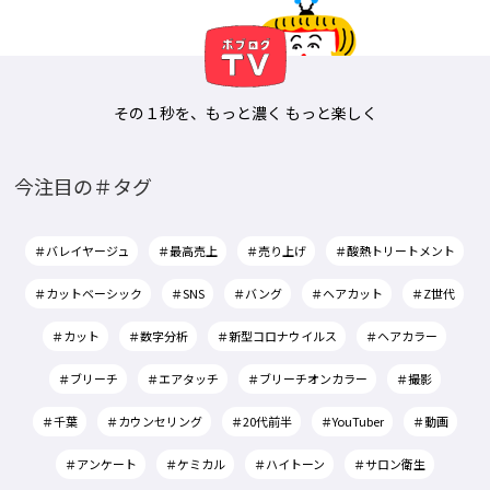
その１秒を、もっと濃く もっと楽しく
今注目の＃タグ
＃バレイヤージュ
＃最高売上
＃売り上げ
＃酸熱トリートメント
＃カットベーシック
＃SNS
＃バング
＃ヘアカット
＃Z世代
＃カット
＃数字分析
＃新型コロナウイルス
＃ヘアカラー
＃ブリーチ
＃エアタッチ
＃ブリーチオンカラー
＃撮影
＃千葉
＃カウンセリング
＃20代前半
＃YouTuber
＃動画
＃アンケート
＃ケミカル
＃ハイトーン
＃サロン衛生