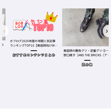
ログ2020年度の年間人気記事
キングTOP10【美容師向けWe
ディア】
美容師の勝負グツ・定番グツ ③－
野口綾子［AND THE BRICKS（アン
おすすめコンテンツまとめ
ドザブリックス）／神奈川県鎌倉
市］の場合－
読み物
ワクチ
Y、現
時