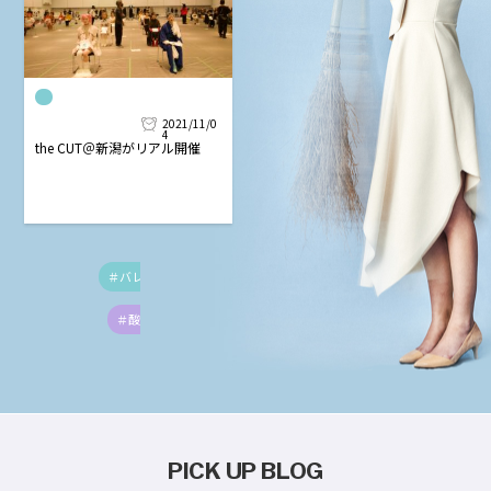
2021/11/0
4
the CUT＠新潟がリアル開催
＃バレイヤージュ
＃最高売上
＃売り上げ
＃酸熱トリートメント
＃カットベーシック
PICK UP BLOG