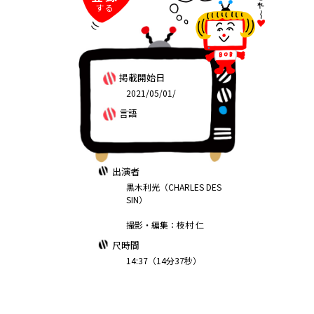
する
掲載開始日
2021/05/01/
言語
出演者
黒木利光（CHARLES DES
SIN）
撮影・編集：枝村 仁
尺時間
14:37（14分37秒）