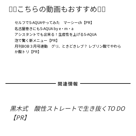
🤸‍♂️こちらの動画もおすすめ🤸‍♀️
セルフでS-AQUAやってみた マーシーch【PR】
名古屋巻きにもS-AQUA by e・m・a
アシスタントでも出来る！生産性を上げるS-AQUA
泡で驚く新メニュー【PR】
月刊BOB３月号連動 グリ、ときどきレブ？ レブリン酸でやわら
か酸トリ【PR】
関連情報
黒木式 酸性ストレートで生き抜くTO DO
【PR】