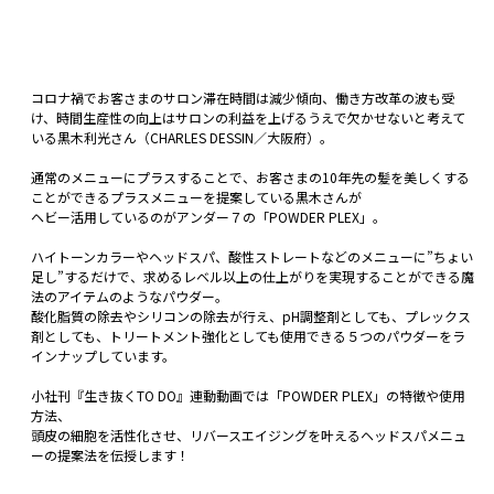
コロナ禍でお客さまのサロン滞在時間は減少傾向、働き方改革の波も受
け、時間生産性の向上はサロンの利益を上げるうえで欠かせないと考えて
いる黒木利光さん（CHARLES DESSIN／大阪府）。
通常のメニューにプラスすることで、お客さまの10年先の髪を美しくする
ことができるプラスメニューを提案している黒木さんが
ヘビー活用しているのがアンダー７の「POWDER PLEX」。
ハイトーンカラーやヘッドスパ、酸性ストレートなどのメニューに”ちょい
足し”するだけで、求めるレベル以上の仕上がりを実現することができる魔
法のアイテムのようなパウダー。
酸化脂質の除去やシリコンの除去が行え、pH調整剤としても、プレックス
剤としても、トリートメント強化としても使用できる５つのパウダーをラ
インナップしています。
小社刊『生き抜くTO DO』連動動画では「POWDER PLEX」の特徴や使用
方法、
頭皮の細胞を活性化させ、リバースエイジングを叶えるヘッドスパメニュ
ーの提案法を伝授します！