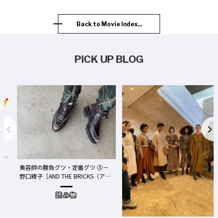
Back to Movie Index...
PICK UP BLOG
事
We
美容師の勝負グツ・定番グツ ③－
野口綾子［AND THE BRICKS（アン
め
ドザブリックス）／神奈川県鎌倉
市］の場合－
読み物