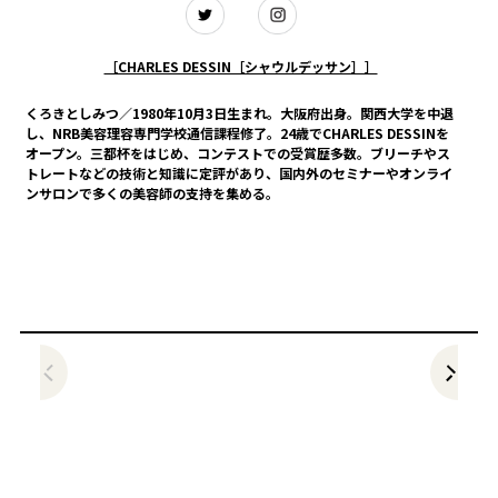
［CHARLES DESSIN［シャウルデッサン］］
くろきとしみつ／1980年10月3日生まれ。大阪府出身。関西大学を中退
し、NRB美容理容専門学校通信課程修了。24歳でCHARLES DESSINを
オープン。三都杯をはじめ、コンテストでの受賞歴多数。ブリーチやス
トレートなどの技術と知識に定評があり、国内外のセミナーやオンライ
ンサロンで多くの美容師の支持を集める。
前の記事をみる