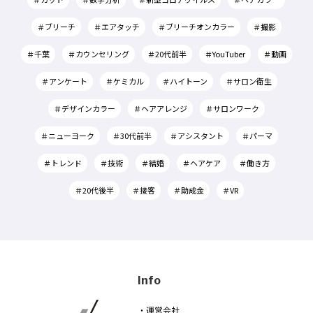
＃ブリーチ
＃エアタッチ
＃ブリーチオンカラー
＃撮影
＃千葉
＃カウンセリング
＃20代前半
＃YouTuber
＃動画
＃アンケート
＃ケミカル
＃ハイトーン
＃サロン衛生
＃デザインカラー
＃ヘアアレンジ
＃サロンワーク
＃ニューヨーク
＃30代前半
＃アシスタント
＃パーマ
＃トレンド
＃技術
＃結婚
＃ヘアケア
＃働き方
＃20代後半
＃接客
＃助成金
＃VR
Info
・運営会社