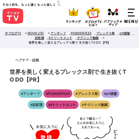
その１秒を、もっと濃く もっと楽しく
ランキング
パブリックメ
ボブログTV
ディア
とは？
ボブログTV
>
MOVIE LIST
>
アンダー７
,
POWDER PLEX
,
プレックス剤
,
pH調整
,
前処理
,
#トリートメント
,
テクニック動画
>
世界を美しく変えるプレックス剤で 生き抜くTO DO【PR】
ヘアケア・店販
世界を美しく変えるプレックス剤で 生き抜くT
O DO【PR】
#アンダー７
#POWDER PLEX
#プレックス剤
#pH調整
#前処理
##トリートメント
#テクニック動画
あ
と
で
観
る
～
？
さ
ん
の
お
気
に
入
り
に
お気に入りに
入
れ
て
れ
～
ん
登録