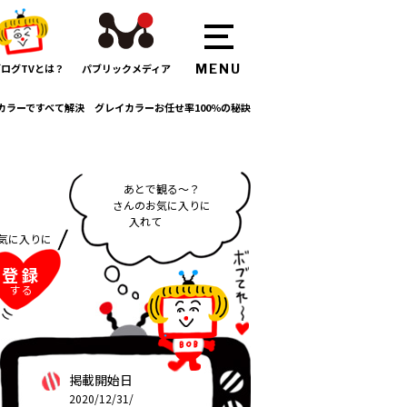
ログTVとは？
パブリックメディア
カラーですべて解決 グレイカラーお任せ率100％の秘訣
あ
と
で
観
る
～
？
さ
ん
の
お
気
に
入
り
に
入
れ
て
れ
～
ん
気に入りに
登録
する
掲載開始日
2020/12/31/