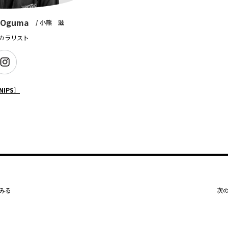
 Oguma
/ 小熊 滋
カラリスト
NIPS］
みる
次