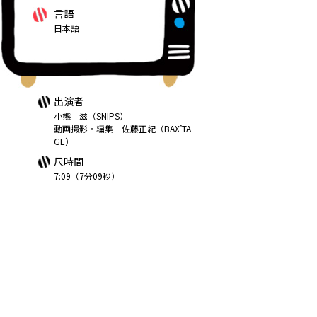
言語
日本語
出演者
小熊 滋（SNIPS）
動画撮影・編集 佐藤正紀（BAX’TA
GE）
尺時間
7:09（7分09秒）