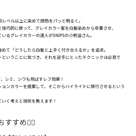
10レベル以上に染めて顔色をパッと明るく。
を技巧的に使って、グレイカラー客を白髪染めから卒業させ、
いるグレイカラーの達人がSNIPSの小熊滋さん。
極めて「どうしたら白髪と上手く付き合えるか」を追求。
トということに気づき、それを逆手にとったテクニックは必見で
て、シミ、シワも飛ばすレフ効果！
ションカラーを提案して、そこからハイライトに移行させるという
ていく考えと技術を教えます！
すすめ🤸‍♀️