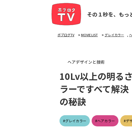
その１秒を、もっ
ボブログTV
>
MOVIE LIST
>
グレイカラー
,
ヘアデザインと技術
10Lv以上の明
ラーですべて解決
の秘訣
#グレイカラー
#ヘアカラー
#デ