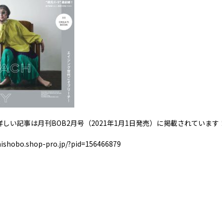
しい記事は月刊BOB2月号（2021年1月1日発売）に掲載されています
mishobo.shop-pro.jp/?pid=156466879