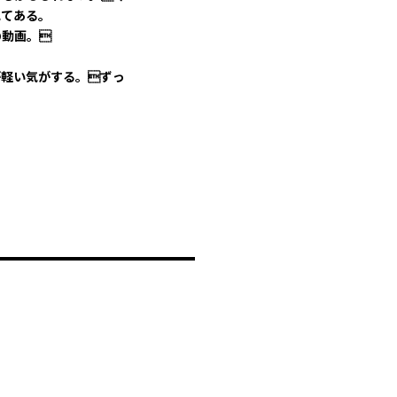
れてある。
の動画。
！
が軽い気がする。ずっ