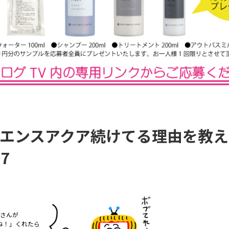
エンスアクア続けてる理由を教え
7
さ
ん
が
ね
！
」
く
れ
た
ら