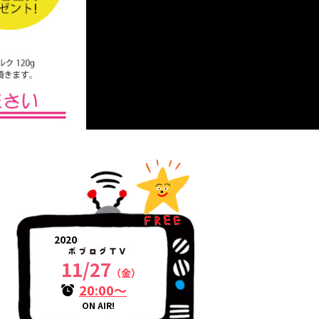
2020
11/27
（金）
20:00～
ON AIR!