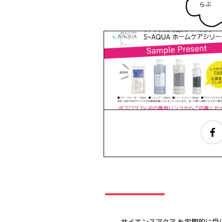
ら
ぶ
ぅ
サイエンスアクア を定期的に受