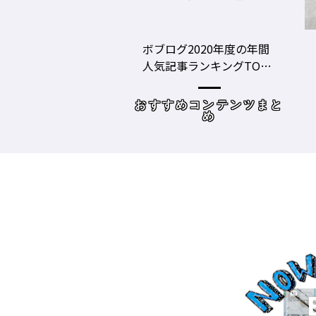
グ2020年度の年間
美容師の勝負グツ・定番
事ランキングTOP1
グツ ③－野口綾子［AND
容師向けWebメディ
THE BRICKS（アンドザブ
リックス）／神奈川県鎌
めコンテンツまと
読み物
倉市］の場合－
め