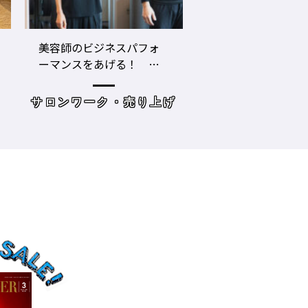
LECO内田聡一郎×gricoエ
コロナ禍でお客さ
ザキヨシタカ 『2021年
タイプに分かれ
の目標10』
た・・・・タイプ
策を考えてみよう
げ
読み物
サロンワーク・