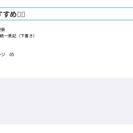
め🤸‍♀️
更新
統一表記（下書き）
ンジ 05