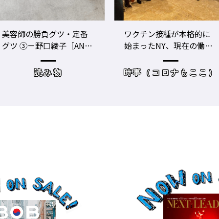
ワクチン接種が本格的に
美容師のビジネスパフォ
始まったNY、現在の働き
ーマンスをあげる！ ト
方＆街の様子
レーニングジムに潜入
時事（コロナもここ）
サロンワーク・売り上