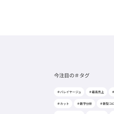
今注目の＃タグ
＃バレイヤージュ
＃最高売上
＃カット
＃数字分析
＃新型コ