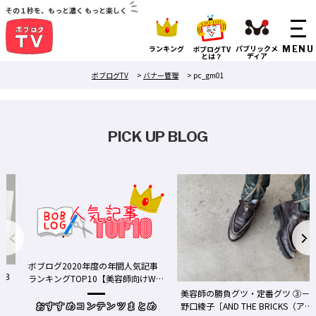
その１秒を、もっと濃く もっと楽しく
ランキング
パブリックメ
ボブログTV
ディア
とは？
ボブログTV
>
バナー管理
>
pc_gm01
PICK UP BLOG
ボブログ2020年度の年間人気記事
る３
ランキングTOP10【美容師向けWe
bメディア】
美容師の勝負グツ・定番グツ ③－
野口綾子［AND THE BRICKS（アン
おすすめコンテンツまとめ