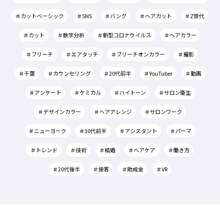
＃カットベーシック
＃SNS
＃バング
＃ヘアカット
＃Z世代
＃カット
＃数字分析
＃新型コロナウイルス
＃ヘアカラー
＃ブリーチ
＃エアタッチ
＃ブリーチオンカラー
＃撮影
＃千葉
＃カウンセリング
＃20代前半
＃YouTuber
＃動画
＃アンケート
＃ケミカル
＃ハイトーン
＃サロン衛生
＃デザインカラー
＃ヘアアレンジ
＃サロンワーク
＃ニューヨーク
＃30代前半
＃アシスタント
＃パーマ
＃トレンド
＃技術
＃結婚
＃ヘアケア
＃働き方
＃20代後半
＃接客
＃助成金
＃VR