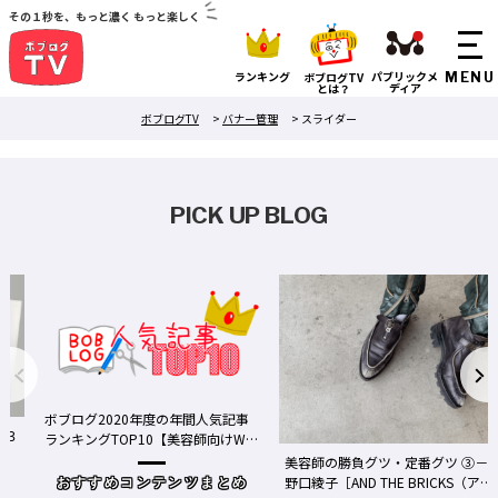
その１秒を、もっと濃く もっと楽しく
ランキング
パブリックメ
ボブログTV
ディア
とは？
ボブログTV
>
バナー管理
>
スライダー
PICK UP BLOG
ボブログ2020年度の年間人気記事
る３
ランキングTOP10【美容師向けWe
bメディア】
美容師の勝負グツ・定番グツ ③－
野口綾子［AND THE BRICKS（アン
おすすめコンテンツまとめ