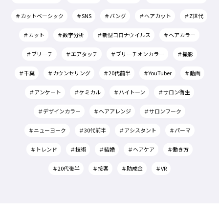
＃カットベーシック
＃SNS
＃バング
＃ヘアカット
＃Z世代
＃カット
＃数字分析
＃新型コロナウイルス
＃ヘアカラー
＃ブリーチ
＃エアタッチ
＃ブリーチオンカラー
＃撮影
＃千葉
＃カウンセリング
＃20代前半
＃YouTuber
＃動画
＃アンケート
＃ケミカル
＃ハイトーン
＃サロン衛生
＃デザインカラー
＃ヘアアレンジ
＃サロンワーク
＃ニューヨーク
＃30代前半
＃アシスタント
＃パーマ
＃トレンド
＃技術
＃結婚
＃ヘアケア
＃働き方
＃20代後半
＃接客
＃助成金
＃VR