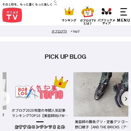
その１秒を、もっと濃く もっと楽しく
ランキング
パブリックメ
ボブログTV
ディア
とは？
ボブログTV
>
top3
PICK UP BLOG
ボブログ2020年度の年間人気記事
る３
ランキングTOP10【美容師向けWe
bメディア】
美容師の勝負グツ・定番グツ ③－
野口綾子［AND THE BRICKS（アン
おすすめコンテンツまとめ