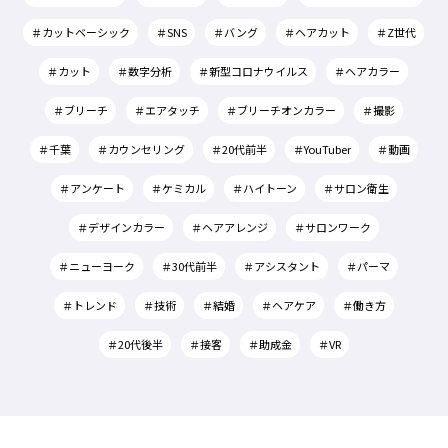
＃カットベーシック
＃SNS
＃バング
＃ヘアカット
＃Z世代
＃カット
＃数字分析
＃新型コロナウイルス
＃ヘアカラー
＃ブリーチ
＃エアタッチ
＃ブリーチオンカラー
＃撮影
＃千葉
＃カウンセリング
＃20代前半
＃YouTuber
＃動画
＃アンケート
＃ケミカル
＃ハイトーン
＃サロン衛生
＃デザインカラー
＃ヘアアレンジ
＃サロンワーク
＃ニューヨーク
＃30代前半
＃アシスタント
＃パーマ
＃トレンド
＃技術
＃結婚
＃ヘアケア
＃働き方
＃20代後半
＃接客
＃助成金
＃VR