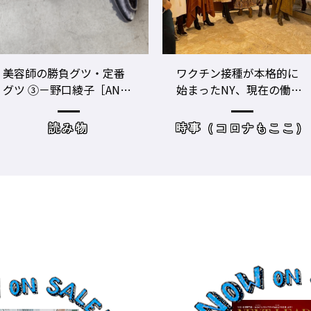
師の勝負グツ・定番
ワクチン接種が本格的に
 ③－野口綾子［AND
始まったNY、現在の働き
E BRICKS（アンドザブ
方＆街の様子
クス）／神奈川県鎌
読み物
時事（コロナもここ）
］の場合－