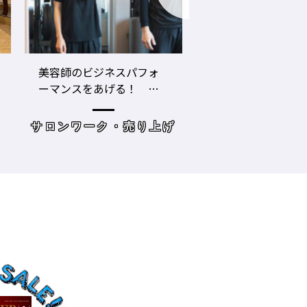
美容師のビジネスパフォ
LECO内田聡一郎×grico
ーマンスをあげる！ ト
ザキヨシタカ 『2021年
レーニングジムに潜入
の目標10』
サロンワーク・売り上げ
読み物