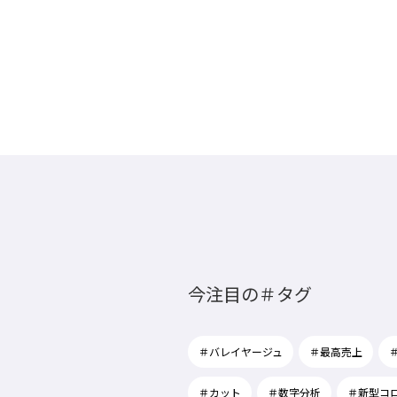
今注目の＃タグ
＃バレイヤージュ
＃最高売上
＃カット
＃数字分析
＃新型コ