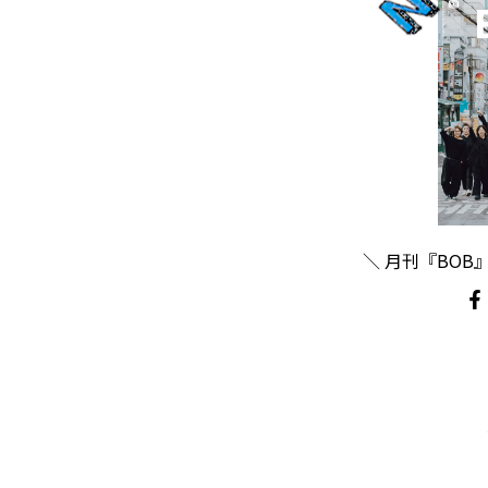
＼ 月刊『BOB』