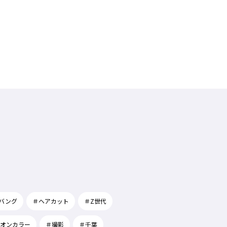
バング
＃ヘアカット
＃Z世代
オンカラー
＃撮影
＃千葉