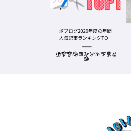
拓也直伝♪動画
ボブログ2020年度の年間
美容
分こなれアレ
人気記事ランキングTOP1
グツ
0【美容師向けWebメディ
TH
ア】
リッ
イク・技術
おすすめコンテンツまと
倉市
め