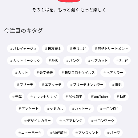
その１秒を、もっと濃く もっと楽しく
今注目の＃タグ
＃バレイヤージュ
＃最高売上
＃売り上げ
＃酸熱トリートメント
＃カットベーシック
＃SNS
＃バング
＃ヘアカット
＃Z世代
＃カット
＃数字分析
＃新型コロナウイルス
＃ヘアカラー
＃ブリーチ
＃エアタッチ
＃ブリーチオンカラー
＃撮影
＃千葉
＃カウンセリング
＃20代前半
＃YouTuber
＃動画
＃アンケート
＃ケミカル
＃ハイトーン
＃サロン衛生
＃デザインカラー
＃ヘアアレンジ
＃サロンワーク
＃ニューヨーク
＃30代前半
＃アシスタント
＃パーマ