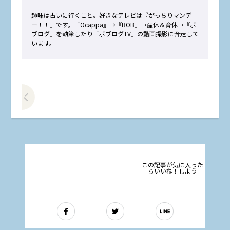
趣味は占いに行くこと。好きなテレビは『がっちりマンデ
ー！！』です。『Ocappa』→『BOB』→産休＆育休→『ボ
ブログ』を執筆したり『ボブログTV』の動画撮影に奔走して
います。
前の記事をみる
この記事が気に入った
らいいね！しよう