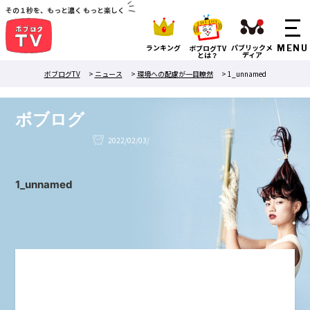
その１秒を、もっと濃く もっと楽しく
ランキング
パブリックメ
ボブログTV
ディア
とは？
ボブログTV
>
ニュース
>
環境への配慮が一目瞭然
>
1_unnamed
ボブログ
2022/02/03/
1_unnamed