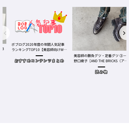
ボブログ2020年度の年間人気記事
３
ランキングTOP10【美容師向けWe
bメディア】
美容師の勝負グツ・定番グツ ③－
野口綾子［AND THE BRICKS（アン
おすすめコンテンツまとめ
ドザブリックス）／神奈川県鎌倉
市］の場合－
読み物