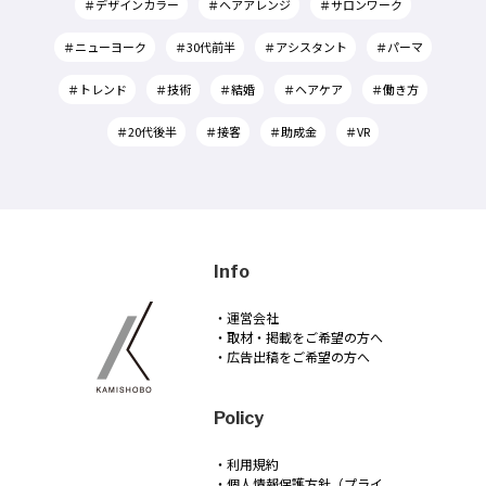
＃デザインカラー
＃ヘアアレンジ
＃サロンワーク
＃ニューヨーク
＃30代前半
＃アシスタント
＃パーマ
＃トレンド
＃技術
＃結婚
＃ヘアケア
＃働き方
＃20代後半
＃接客
＃助成金
＃VR
Info
・運営会社
・取材・掲載をご希望の方へ
・広告出稿をご希望の方へ
Policy
・利用規約
・個人情報保護方針（プライ