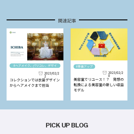
関連記事
#ヘアメイク、パリコレ、デザイ
#単価アップ
ナー
2023/02/2
2023/02/2
0
2
美容室でリユース！？ 発想の
コレクションでは衣装デザイン
転換による美容室の新しい収益
からヘアメイクまで担当
モデル
PICK UP BLOG