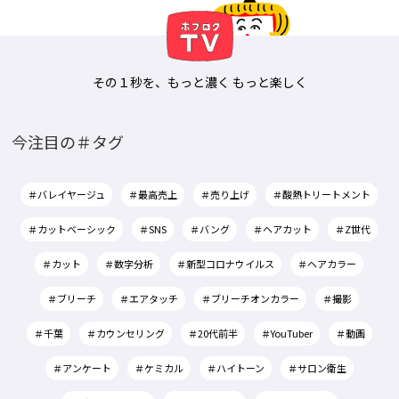
その１秒を、もっと濃く もっと楽しく
今注目の＃タグ
＃バレイヤージュ
＃最高売上
＃売り上げ
＃酸熱トリートメント
＃カットベーシック
＃SNS
＃バング
＃ヘアカット
＃Z世代
＃カット
＃数字分析
＃新型コロナウイルス
＃ヘアカラー
＃ブリーチ
＃エアタッチ
＃ブリーチオンカラー
＃撮影
＃千葉
＃カウンセリング
＃20代前半
＃YouTuber
＃動画
＃アンケート
＃ケミカル
＃ハイトーン
＃サロン衛生